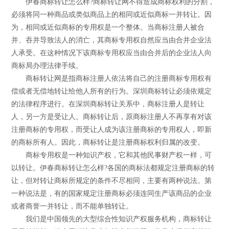
伊春商标转让怎么样?商标转让网不得造成商标权利的分割，
必须将同一种商品或类似商品上的相同或近似商标一并转让。因
为，相同或近似商标的专用权是一个整体。当商标注册人被合
并、吞并导致法人的消亡，其商标专用权自然应当由合并企业法
人承受。在这种情况下该商标专用权应当由合并后的企业法人向
商标局办理法律手续。
商标转让网是指商标注册人依法将自己的注册商标专用权有
偿或者无偿地转让给他人所有的行为。深圳商标转让必须依规定
的法律程序进行。在深圳商标转让关系中，商标注册人是转让
人，另一方是受让人。商标转让后，原商标注册人不再享有对该
注册商标的专用权，而受让人成为该注册商标的专用权人，即新
的商标所有人。因此，商标转让是注册商标权利归属的改变。
商标专用权是一种知识产权，它和其他民事财产权一样，可
以转让。伊春商标转让怎么样?各国的商标法都规定注册商标的转
让，但对转让商标所规定的条件不尽相同，主要有两种说法。第
一种说法是，有的国家规定注册商标必须连同生产该商品的企业
或者商誉一并转让，而不能单独转让。
我们是中国领先的大型综合性知识产权服务机构，商标转让