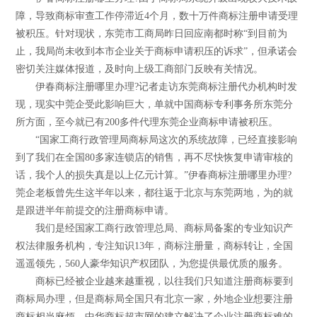
障，导致商标审查工作停滞近4个月，数十万件商标注册申请受理
被积压。针对现状，东莞市工商局昨日回应南都时称“到目前为
止，我局尚未收到本市企业关于商标申请积压的诉求”，但承诺会
密切关注媒体报道，及时向上级工商部门反映有关情况。
伊春商标注册哪里办理?记者走访东莞商标注册代办机构时发
现，现实中莞企受此影响巨大，单就中国商标专利事务所东莞分
所方面，至今就已有200多件代理东莞企业商标申请被积压。
“国家工商行政管理局商标局这次的系统故障，已经直接影响
到了我们在全国80多家连锁店的销售，再不尽快恢复申请审核的
话，我个人的损失真是以上亿元计算。”伊春商标注册哪里办理?
莞企老板曾先生这半年以来，都往返于北京与东莞两地，为的就
是跟进半年前提交的注册商标申请。
我们是经国家工商行政管理总局、商标局备案的专业知识产
权法律服务机构，专注知识13年，商标注册量，商标转让，全国
遥遥领先，560人豪华知识产权团队，为您提供最优质的服务。
商标已经被企业越来越重视，以往我们只知道注册商标要到
商标局办理，但是商标局全国只有北京一家，外地企业想要注册
商标相当麻烦。中华商标超市网的建立解决了企业注册商标难的