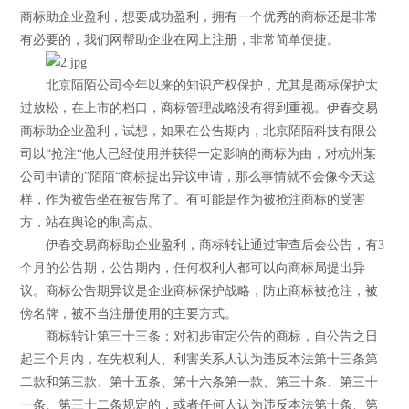
商标助企业盈利，想要成功盈利，拥有一个优秀的商标还是非常
有必要的，我们网帮助企业在网上注册，非常简单便捷。
北京陌陌公司今年以来的知识产权保护，尤其是商标保护太
过放松，在上市的档口，商标管理战略没有得到重视。伊春交易
商标助企业盈利，试想，如果在公告期内，北京陌陌科技有限公
司以“抢注“他人已经使用并获得一定影响的商标为由，对杭州某
公司申请的”陌陌“商标提出异议申请，那么事情就不会像今天这
样，作为被告坐在被告席了。有可能是作为被抢注商标的受害
方，站在舆论的制高点。
伊春交易商标助企业盈利，商标转让通过审查后会公告，有3
个月的公告期，公告期内，任何权利人都可以向商标局提出异
议。商标公告期异议是企业商标保护战略，防止商标被抢注，被
傍名牌，被不当注册使用的主要方式。
商标转让第三十三条：对初步审定公告的商标，自公告之日
起三个月内，在先权利人、利害关系人认为违反本法第十三条第
二款和第三款、第十五条、第十六条第一款、第三十条、第三十
一条、第三十二条规定的，或者任何人认为违反本法第十条、第