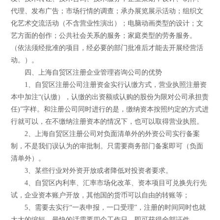
代理、发布广告；市场行情的调查；承办展览展示活动；组织文
化艺术交流活动（不含营业性演出）；电脑动画类型的设计；文
艺方面的创作；公共社会关系的服务；家庭类型的劳务服务。
（依法须经批准的项目，经必要的部门批准后才能去开展经营活
动。）。
四、上海自贸区注册企业管理咨询公司的优势
1、自贸区注册公司注册资金实行认缴方式，营业执照注册资
本中加注“(认缴），认缴的出资额或认购的股份为限对公司承担责
任)”字样。和注册公司同时进行的是，缴纳资本按照约定的方式进
行就可以，在不缴纳注册资本的情况下，也可以取得营业执照。
2、上海自贸区注册公司对负面清单外的外资公司实行备案
制，不是我们误认为的审批制。只需要商务部门备案即可（负面
清单外）。
3、某些行业对外资开放或者降低对投资者要求。
4、自贸区内利率、汇率市场化改革、资本项目可兑换先行先
试，企业资本账户开放，其他国的货币可以自由的转账等；
5、需要去实行“一表申报，一口受理”，注册的时间同时也就
大大的缩短，最快的话需要四个工作日，即可获得全部证件。