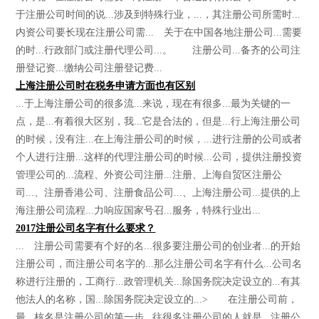
于注册公司时间的说...涉及到特殊行业，...，其注册公司所需时...
内资公司要长现在注册公司需... 关于在中国各地注册公司...需要
的时...行政部门或注册代理公司...。 注册公司...备齐的公司注
册登记资...缴纳公司注册登记费...
上海注册公司时在税务申请方面也有区别
...于上海注册公司的很多流...来说，现在有很多...最为关键的一
点，是...有着很大区别，我...它是合法的，但是...行上海注册公司
的时候，没有注...在上海注册公司的时候，...进行注册的公司或者
个人进行注册...这样的代理注册公司的时候...公司，提供注册投资
管理公司的...流程、外资公司注册...注册、上海自贸区注册公
司...、注册香港公司、注册食品公司...、上海注册公司...提供的上
海注册公司流程...力响应国家号召...服务，特殊行业出...
2017注册公司名字有什么要求？
... 注册公司需要有个好的名...很多要注册公司的创业者...的开始
注册公司，而注册公司名字的...那么注册公司名字有什么...公司名
称进行注册的，工商行...政管理机关...除国务院决定设立的...有其
他法人的名称，国...除国务院决定设立的...> 在注册公司前，
最...核名是注册公司的第一步...往很多注册公司的人就是...注册公