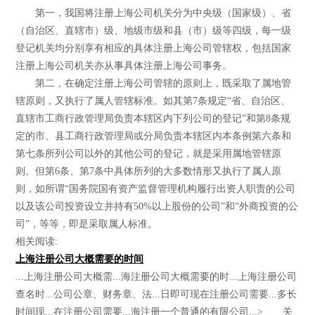
第一，我国将注册上海公司机关分为中央级（国家级）、省
（自治区、直辖市）级、地级市级和县（市）级等四级，每一级
登记机关均分别享有相应的具体注册上海公司管辖权，包括国家
注册上海公司机关亦从事具体注册上海公司事务。
第二，在确定注册上海公司管辖的原则上，既采取了属地管
辖原则，又执行了属人管辖标准。如其第7条规定“省、自治区、
直辖市工商行政管理局负责本辖区内下列公司的登记”和第8条规
定的市、县工商行政管理局或分局负责本辖区内本条例第六条和
第七条所列公司以外的其他公司的登记，就是采用属地管辖原
则。但第6条、第7条中具体所列的大多数情形又执行了属人原
则，如所谓“国务院国有资产监督管理机构履行出资人职责的公司
以及该公司投资设立并持有50%以上股份的公司”和“外商投资的公
司”，等等，即是采取属人标准。
相关阅读:
上海注册公司大概需要的时间
...上海注册公司大概需...海注册公司大概需要的时...上海注册公司
查名时...公司公章、财务章、法...日即可现在注册公司需要...多长
时间现...在注册公司需要...海注册一个普通的有限公司...> 关