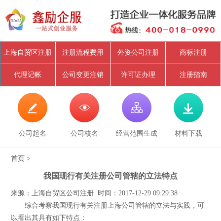
上海自贸区注册
注册流程费用
外资公司注册
商标注册
代理记帐
公司变更注销
许可证办理
注册指南




公司起名
公司核名
经营范围生成
材料下载
首页
>
我国现行有关注册公司管辖的立法特点
来源：上海自贸区公司注册 时间：2017-12-29 09:29:38
综合考察我国现行有关注册上海公司管辖的立法与实践，可
以看出其具有如下特点：