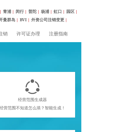
青浦
闵行
普陀
杨浦
虹口
园区
|
|
|
|
|
|
|
开曼群岛
BVI
外资公司注销变更
|
|
|
注销
许可证办理
注册指南

经营范围生成器
经营范围不知道怎么填？智能生成！