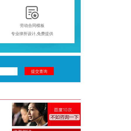

劳动合同模板
专业律所设计,免费提供