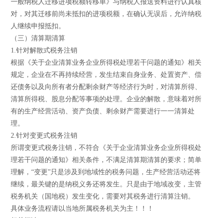
一般纳税人迁移进项税额转移单》与纳税人报送资料进行认真核
对，对其迁移前尚未抵扣的进项税额，在确认无误后，允许纳税
人继续申报抵扣。
（三）清算期清算
1.针对解散式税务注销
根据《关于企业清算业务企业所得税处理若干问题的通知》相关
规定，企业在不再持续经营，发生结束自身业务、处置资产、偿
还债务以及向所有者分配剩余财产等经济行为时，对清算所得、
清算所得税、股息分配等事项的处理。企业的解散，意味着对所
有的生产经营活动、资产负债、剩余财产需要进行一一清算处
理。
2.针对变更式税务注销
所谓变更式税务注销，不符合《关于企业清算业务企业所得税处
理若干问题的通知》相关条件，不满足清算期清算的要求；简单
理解，“变更”只是涉及到地域性的税务问题，生产经营活动还将
继续，最关键的是纳税义务还将发生。只是由于地域改变，主管
税务机关（国地税）发生变化，需要对其税务进行清算注销。
具体业务流程请以当地所属税务机关为主！！！