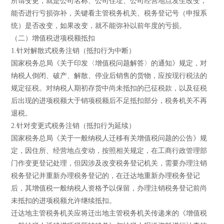
所谓变更，就是公司名称、公司住址、公司经营地点发生改变，
能否进行亏损弥补，关键看主管税务机关、税务登记号（申报系
统）是否改变，如果改变，就不能弥补以前年度的亏损。
（二）增值税进项税额抵扣
1.针对解散式税务注销（抵扣行为中断）
国家税务总局《关于印发〈增值税问题解答〉的通知》规定，对
纳税人倒闭、破产、解散、停业后销售的货物，应按现行税法的
规定征税。对纳税人期初存货中尚未抵扣的已征税款，以及征税
后出现的进项税额大于销项税额后不足抵扣部分，税务机关不再
退税。
2.针对变更式税务注销（抵扣行为延续）
国家税务总局《关于一般纳税人迁移有关增值税问题的公告》规
定，因住所、经营地点变动，按照相关规定，在工商行政管理部
门作变更登记处理，但因涉及改变税务登记机关，需要办理注销
税务登记并重新办理税务登记的，在迁达地重新办理税务登记
后，其增值税一般纳税人资格予以保留，办理注销税务登记前尚
未抵扣的进项税额允许继续抵扣。
迁达地主管税务机关应将迁出地主管税务机关传递来的《增值税