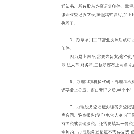
通知书、所有股东身份证复印件、章程
张企业登记设立表,按照格式填写,加
执照了。
5、刻章拿到工商营业执照后就可以去
印件。
因为是上网章,需要去备案,这个刻章
章,法人章,财务章,三枚章都有上网编
6、办理组织机构代码：办理组织机
还要带上公章。窗口受理之后,半个小
7、办理税务登记证办理税务登记证所
房合同、验资报告)复印件,法人身份证
有欠税或者偷漏税。还需要填写一份税
拿到的。办理税务登记证不需要交费,