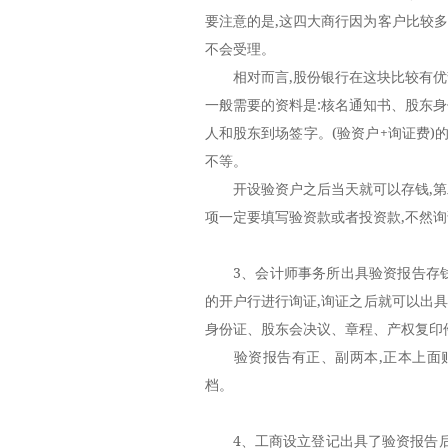
要注意的是,这四大商行因为客户比较多,
不会受理。
相对而言,股份银行在这块比较有优势
一般需要的资料是:核名通知书、股东
人和股东到场签字。(验资户+询证费)的费
不等。
开设验资户之后当天就可以存钱,第二
项一定要填写验资款或者投资款,不然询
3、会计师事务所出具验资报告存钱
的开户行进行询证,询证之后就可以出
身份证、股东会决议、章程、产权复印
验资报告有正、副两本,正本上面贴
档。
4、工商设立登记出具了验资报告后就