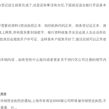
,企业登记设立就算完成了,但是还有事没有办完,下面就应该去银行开设基本
要的资料:(营业执照正本、组织机构代码正本、税务登记证正本、身
三枚上网章,所有股东要到场签字。银行资料收集齐全后会派人去企业所在
核批准后会颁发开户许可证、这样基本户就算开好了,激活后就可以正常使
的详细内容，如有您有什么疑问或者更多关于闵行区公司注册的细节内
没有你
吊销营业执照的通知,上海市有将近8000家公司即将被吊销营业执照,不
看。什...