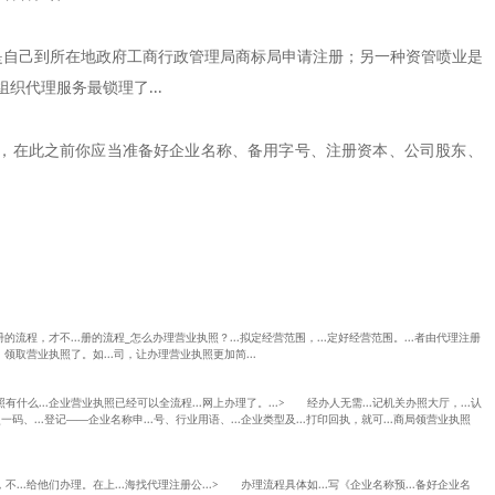
发是自己到所在地政府工商行政管理局商标局申请注册；另一种资管喷业是
织代理服务最锁理了...
，在此之前你应当准备好企业名称、备用字号、注册资本、公司股东、
注册的流程，才不...册的流程_怎么办理营业执照？...拟定经营范围，...定好经营范围。...者由代理注册
.，领取营业执照了。如...司，让办理营业执照更加简...
有什么...企业营业执照已经可以全流程...网上办理了。...> 经办人无需...记机关办照大厅，...认
码、...登记——企业名称申...号、行业用语、...企业类型及...打印回执，就可...商局领营业执照
不...给他们办理。在上...海找代理注册公...> 办理流程具体如...写《企业名称预...备好企业名