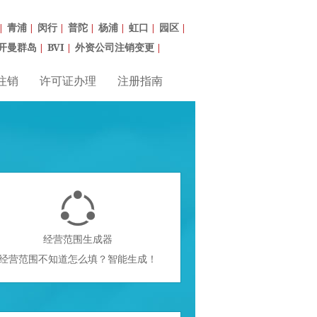
青浦
闵行
普陀
杨浦
虹口
园区
|
|
|
|
|
|
|
开曼群岛
BVI
外资公司注销变更
|
|
|
注销
许可证办理
注册指南

经营范围生成器
经营范围不知道怎么填？智能生成！