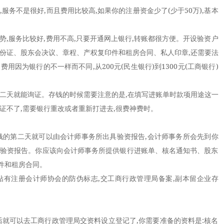
服务不是很好,而且费用比较高,如果你的注册资金少了(少于50万),基本
,服务比较好,费用不高,只要开通网上银行,转账都很方便。开设验资户
身份证、股东会决议、章程、产权复印件和租房合同、私人印章,还需要法
用因为银行的不一样而不同,从200元(民生银行)到1300元(工商银行)
天就能询证。存钱的时候需要注意的是,在填写进账单时款项用途这一
证不了,需要银行重改或者重新打进去,很费神费时。
的第二天就可以由会计师事务所出具验资报告,会计师事务所会先到你
具验资报告。你应该向会计师事务所提供银行进账单、核名通知书、股东
件和租房合同。
有注册会计师协会的防伪标志,交工商行政管理局备案,副本留企业存
可以去工商行政管理局交资料设立登记了,你需要准备的资料是:核名