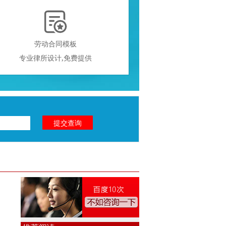

劳动合同模板
专业律所设计,免费提供