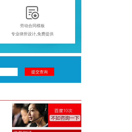

劳动合同模板
专业律所设计,免费提供