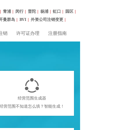
青浦
闵行
普陀
杨浦
虹口
园区
|
|
|
|
|
|
|
开曼群岛
BVI
外资公司注销变更
|
|
|
注销
许可证办理
注册指南

经营范围生成器
经营范围不知道怎么填？智能生成！