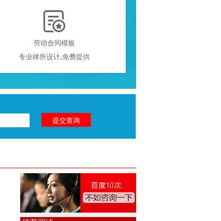

劳动合同模板
专业律所设计,免费提供