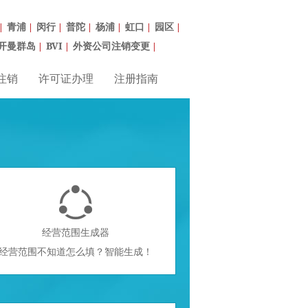
青浦
闵行
普陀
杨浦
虹口
园区
|
|
|
|
|
|
|
开曼群岛
BVI
外资公司注销变更
|
|
|
注销
许可证办理
注册指南

经营范围生成器
经营范围不知道怎么填？智能生成！