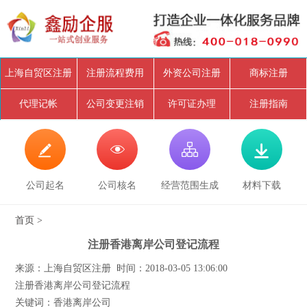
上海自贸区注册
注册流程费用
外资公司注册
商标注册
代理记帐
公司变更注销
许可证办理
注册指南




公司起名
公司核名
经营范围生成
材料下载
首页
>
注册香港离岸公司登记流程
来源：上海自贸区注册 时间：2018-03-05 13:06:00
注册香港离岸公司登记流程
关键词：香港离岸公司