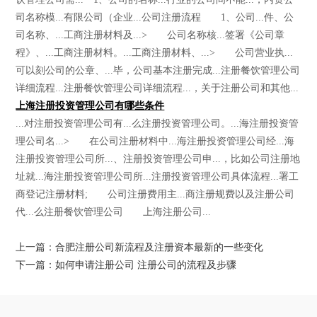
司名称模...有限公司（企业...公司注册流程 1、公司...件、公
司名称、...工商注册材料及...> 公司名称核...签署《公司章
程》、...工商注册材料。...工商注册材料、...> 公司营业执...
可以刻公司的公章、...毕，公司基本注册完成...注册餐饮管理公司
详细流程...注册餐饮管理公司详细流程...，关于注册公司和其他...
上海注册投资管理公司有哪些条件
...对注册投资管理公司有...么注册投资管理公司。...海注册投资管
理公司名...> 在公司注册材料中...海注册投资管理公司经...海
注册投资管理公司所...、注册投资管理公司申...，比如公司注册地
址就...海注册投资管理公司所...注册投资管理公司具体流程...署工
商登记注册材料; 公司注册费用主...商注册规费以及注册公司
代...么注册餐饮管理公司 上海注册公司...
上一篇：合肥注册公司新流程及注册资本最新的一些变化
下一篇：如何申请注册公司 注册公司的流程及步骤