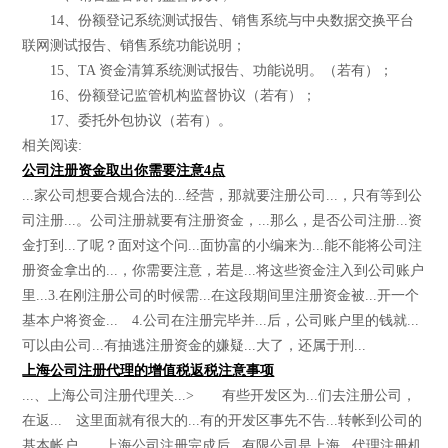
14、份额登记系统测试报告、销售系统与中央数据交换平台
联网测试报告、销售系统功能说明；
15、TA 资金清算系统测试报告、功能说明。（若有）；
16、份额登记监管机构监督协议（若有）；
17、委托外包协议（若有）。
相关阅读:
公司注册资金取出你需要注意4点
...家公司想要合规合法的...经营，那就要注册公司...，只有等到公
司注册...。公司注册就要有注册资金，...那么，是否公司注册...资
金打到...了呢？面对这个问...面协富的小编来为...能不能将公司注
册资金拿出的...，你需要注意，若是...将这些资金注入到公司账户
里...3.在刚注册公司的时候需...在这段期间里注册资金被...开一个
基本户将资金... 4.公司在注册完毕并...后，公司账户里的钱就...
可以由公司...有抽逃注册资金的嫌疑...大了，还属于刑...
上海公司注册代理的增值税返税注意事项
...、上海公司注册代理关...> 有些开发区为...们去注册公司，
在返... 这里面就有很大的...有的开发区事先不告...转帐到公司的
基本帐户... 上海公司注册完成后...有限公司是上海...代理注册机