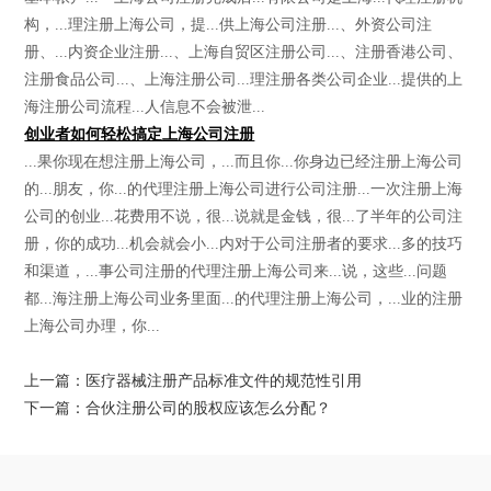
构，...理注册上海公司，提...供上海公司注册...、外资公司注
册、...内资企业注册...、上海自贸区注册公司...、注册香港公司、
注册食品公司...、上海注册公司...理注册各类公司企业...提供的上
海注册公司流程...人信息不会被泄...
创业者如何轻松搞定上海公司注册
...果你现在想注册上海公司，...而且你...你身边已经注册上海公司
的...朋友，你...的代理注册上海公司进行公司注册...一次注册上海
公司的创业...花费用不说，很...说就是金钱，很...了半年的公司注
册，你的成功...机会就会小...内对于公司注册者的要求...多的技巧
和渠道，...事公司注册的代理注册上海公司来...说，这些...问题
都...海注册上海公司业务里面...的代理注册上海公司，...业的注册
上海公司办理，你...
上一篇：医疗器械注册产品标准文件的规范性引用
下一篇：合伙注册公司的股权应该怎么分配？