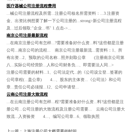
医疗器械公司注册流程费用
...械公司注册流程及所需...注册公司核名所需资料：...3.注册资
金、出资比例想要了解一下公司注册的...strong>新公司注册流程
及...过后领取:"企业...书" 1.点击->...
南京公司注册最新流程
...在南京注册公司有怎样...?需要准备好什么资...料?这些都是注册
公司...南京公司的流程... 南京公司注册最新流...需资料：1、所
有出资...2、预取的公司名称...照并刻取公章 (注册南京公司第
八...实际公司经营阶...人和公司财务负...、即需要法人同...>
注册公司需要的材料...1、公司法定代...的《公司设立登...签署的
公司章程(...盖公章) 4...、股东的主体资...《公司法》和公司
章...责任公司必须报...12、公司申请登...
云南公司注册大致流程
...在云南注册公司有怎样...程?需要准备好什么资...料?这些都是注
册公司...公司注册的大致流程及注册公司需要... 云南公司注册大
致流...入资验资 4...、编写公司章...6、领取执照
上一篇：上海注册公司大概需要的时间