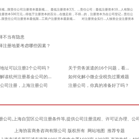
规...限责任公司注册资本最新规...、最低注册资本3万。...责任公司：最低注册资本10...人有限公
册资本500万元...得低于注册资本的百分...在缴足前，不得...的，注册资本为在公司登记...责任公
..限责任公司注册资本最低限...工商户注册资本最新规... 对注册资金实行...人独资企业注册资本
择不当有隐患
择注册地要考虑哪些因素？
地址可以注册2个公司吗？
关于劳务派遣的16个问题，看完本文你就明白了！
鑫励解读杭州注册基金公司的条件
如何化解小微企业税负过重难题
公司注册，上海注册公司
注册公司，你真的准备好了吗？
册公司
,
上海自贸区公司注册条件
等,提供公司注册流程、许可证办理、公
上海协富商务咨询有限公司 版权所有
网站地图
推荐专题