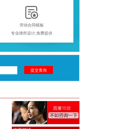

劳动合同模板
专业律所设计,免费提供