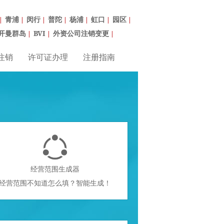
青浦
闵行
普陀
杨浦
虹口
园区
|
|
|
|
|
|
|
开曼群岛
BVI
外资公司注销变更
|
|
|
注销
许可证办理
注册指南

经营范围生成器
经营范围不知道怎么填？智能生成！