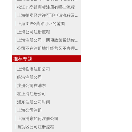
松江九亭镇商标注册有哪些流程
上海拍卖经营许可证申请流程及材料
上海ICP经营许可证的范围
上海公司注册流程
上海注册公司，两项政策帮助你最大。
公司不在注册地址经营又不办理变更，...
推荐专题
上海临港注册公司
临港注册公司
注册公司在浦东
在上海注册公司
浦东注册公司时间
上海公司注册
上海浦东如何注册公司
自贸区公司注册流程