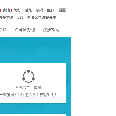
青浦
闵行
普陀
杨浦
虹口
园区
|
|
|
|
|
|
|
开曼群岛
BVI
外资公司注销变更
|
|
|
注销
许可证办理
注册指南

经营范围生成器
经营范围不知道怎么填？智能生成！