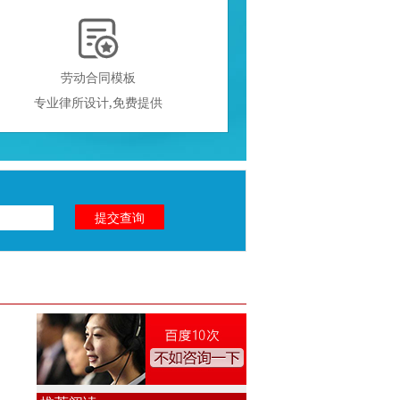

劳动合同模板
专业律所设计,免费提供