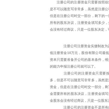
注册公司的注册资金只需要按照创
是不可以随意写非常多，虽然是注册公
但是在注册公司时交一部分，剩下的一
所有的股东决议，注册资金填写多少，
会没有经过商议，只是一位股东决定，
注册公司注册资金实缴制改为认
低注册资金10万元，股份有限公司最
资本只需要准备开公司的基本条件，维
的能力申报注册公司就可以了。
注册公司的注册资金只需要按照
多，但是不可以随意写非常多，虽然是
资金，但是在注册公司时交一部分，剩
金需要所有的股东决议，注册资金填写
金股东会没有经过商议，只是一位股东
注册公司的注册资金不是所有的