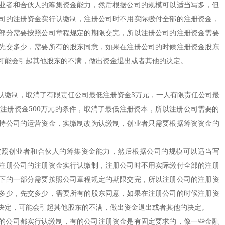
业者和合伙人的筹集资金能力，然后根据公司的规模可以适当写多，但
司的注册资金实行认缴制，注册公司时不用实际缴付全部的注册资金，
部分需要按照公司章程规定的期限交完，所以注册公司的注册资金需要
先交多少，需要所有的股东同意，如果在注册公司的时候注册资金股东
可能会引起其他股东的不满，做出资金退出或者其他的决定。
缴制，取消了有限责任公司最低注册资金3万元，一人有限责任公司最
低注册资金500万元的条件，取消了最低注册资本，所以注册公司需要的
持公司的运营资金，实缴制改为认缴制，创业者只需要根据筹资资金的
创业者和合伙人的筹集资金能力，然后根据公司的规模可以适当写
注册公司的注册资金实行认缴制，注册公司时不用实际缴付全部的注册
下的一部分需要按照公司章程规定的期限交完，所以注册公司的注册资
多少，先交多少，需要所有的股东同意，如果在注册公司的时候注册资
决定，可能会引起其他股东的不满，做出资金退出或者其他的决定。
公司都实行认缴制，有的公司注册资金是有固定要求的，像一些金融