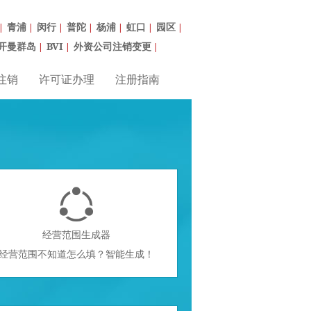
青浦
闵行
普陀
杨浦
虹口
园区
|
|
|
|
|
|
|
开曼群岛
BVI
外资公司注销变更
|
|
|
注销
许可证办理
注册指南

经营范围生成器
经营范围不知道怎么填？智能生成！