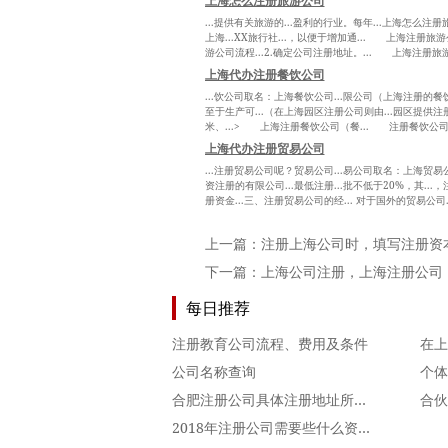
上海怎么注册旅游公司
...提供有关旅游的...盈利的行业。每年...上海怎么
上海...XX旅行社...，以便于增加通... 上海注册
游公司流程...2.确定公司注册地址。... 上海注册旅
上海代办注册餐饮公司
...饮公司取名：上海餐饮公司...限公司（上海注册的餐饮
至于生产可...（在上海园区注册公司则由...园区提供注册.
米、...> 上海注册餐饮公司（餐... 注册餐饮公司（餐
上海代办注册贸易公司
...注册贸易公司呢？贸易公司...易公司取名：上海贸易
资注册的有限公司...最低注册...批不低于20%，其..
册资金...三、注册贸易公司的经... 对于国外的贸易公司.
上一篇：
注册上海公司时，填写注册资
下一篇：
上海公司注册，上海注册公司
每日推荐
注册教育公司流程、费用及条件
公司名称查询
个体
合肥注册公司具体注册地址所在工商所在哪里
2018年注册公司需要些什么资料