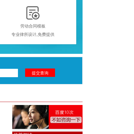

劳动合同模板
专业律所设计,免费提供