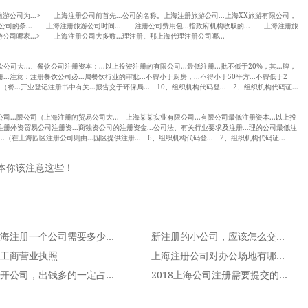
注册旅游公司为...> 上海注册公司前首先...公司的名称。上海注册旅游公司...上海XX旅游有限公司，
旅游公司的条... 上海注册旅游公司时间... 注册公司费用包...指政府机构收取的... 上海注册旅
游公司哪家...> 上海注册公司大多数...理注册。那上海代理注册公司哪...
公司大...、餐饮公司注册资本：...以上投资注册的有限公司...最低注册...批不低于20%，其...牌，
..注意：注册餐饮公司必...属餐饮行业的审批...不得小于厨房，...不得小于50平方...不得低于2
...开业登记注册书中有关...报告交于环保局... 10、组织机构代码登... 2、组织机构代码证...
公司...限公司（上海注册的贸易公司大... 上海某某实业有限公司...有限公司最低注册资本...以上投
.，注册外资贸易公司注册资...商独资公司的注册资金...公司法、有关行业要求及注册...理的公司最低注
..（在上海园区注册公司则由...园区提供注册... 6、组织机构代码登... 2、组织机构代码证...
本你该注意这些！
在上海注册一个公司需要多少资金才行？
新注册的小公司，应该怎么交税？
工商营业执照
上海注册公司对办公场地有哪些最新要求呢？
合伙开公司，出钱多的一定占股份多吗？注册资本该怎么定
2018上海公司注册需要提交的资料