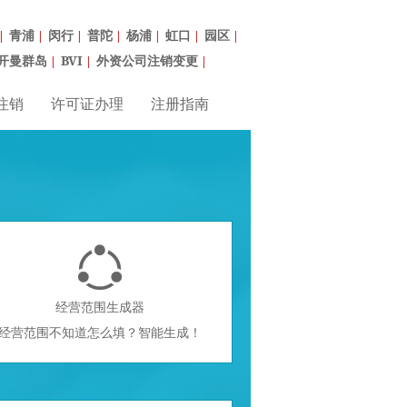
青浦
闵行
普陀
杨浦
虹口
园区
|
|
|
|
|
|
|
开曼群岛
BVI
外资公司注销变更
|
|
|
注销
许可证办理
注册指南

经营范围生成器
经营范围不知道怎么填？智能生成！