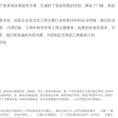
很多创业者提供方便，它减轻了创业初期的负担，降低了门槛，使创
专业。协富企业在北京工商注册行业有着16年的从业经验，我们的业
资、代理记账、工商年检等所有工商注册服务，如果您有相关需求，可
系，我们将真诚的与您沟通，为您制定完美的工商服务计划。
司吗
...提供的注册地址是...虚拟的，所以...真实的地址的。那...子可以用来在上海注册公司吗...的房子
在农村地区，农...要由当地的政府...意在该地点从事...放军房地产管理...房地产租赁许可证...房地产
了注册地址及...内前往地税机关...富可以免费提供注册地址，...让你无需在为注册地址...
的大连注册公司流程分...工商注册信息可以通过...，确认无误之后...公司注册地址要求 注册...一家
公司吗? (2)无产权证...> 注册公司需要的... 2、公司注册地址的房产...许可证) 注册公