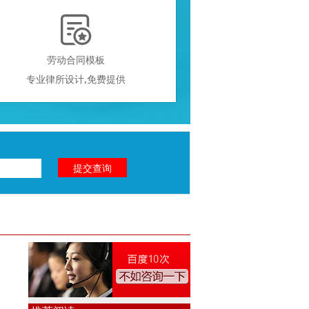

劳动合同模板
专业律所设计,免费提供