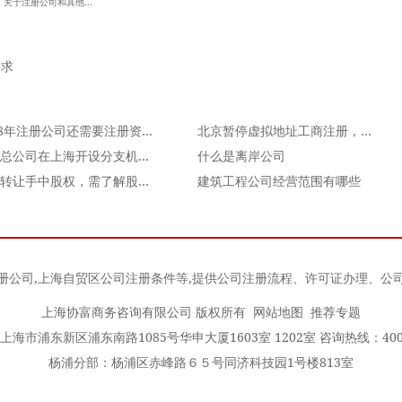
，关于注册公司和其他...
要求
2018年注册公司还需要注册资金吗？
北京暂停虚拟地址工商注册，联合办公企业将受冲击
外地总公司在上海开设分支机构需要哪些资料？
什么是离岸公司
想要转让手中股权，需了解股权转让的四大限制
建筑工程公司经营范围有哪些
册公司
,
上海自贸区公司注册条件
等,提供公司注册流程、许可证办理、公
上海协富商务咨询有限公司 版权所有
网站地图
推荐专题
海市浦东新区浦东南路1085号华申大厦1603室 1202室 咨询热线：400-0
杨浦分部：杨浦区赤峰路６５号同济科技园1号楼813室