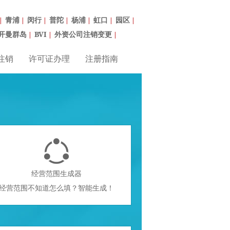
青浦
闵行
普陀
杨浦
虹口
园区
|
|
|
|
|
|
|
开曼群岛
BVI
外资公司注销变更
|
|
|
注销
许可证办理
注册指南

经营范围生成器
经营范围不知道怎么填？智能生成！