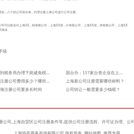
朋友...八十的公司创办者...代理注册上海公司进行公司注册。
 公司可以取名叫上海XX...程有限公司，上海XX室...计有限公司，上海XX室...询有限公司，上海XX
公司核名
手续
企业到税务局办理下岗减免税，都要带什么资料？
国台办：157家台资企业在上海自贸区注册
上海注册公司费用多少？哪些流程交费
上海新公司注册需要哪些材料？
海注册公司要多长时间
公司转让一般需要多少钱呢？
册公司
,
上海自贸区公司注册条件
等,提供公司注册流程、许可证办理、公
上海协富商务咨询有限公司 版权所有
网站地图
推荐专题