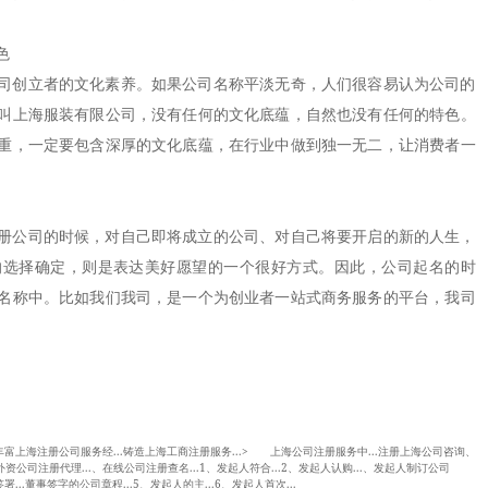
色
创立者的文化素养。如果公司名称平淡无奇，人们很容易认为公司的
叫上海服装有限公司，没有任何的文化底蕴，自然也没有任何的特色。
重，一定要包含深厚的文化底蕴，在行业中做到独一无二，让消费者一
公司的时候，对自己即将成立的公司、对自己将要开启的新的人生，
的选择确定，则是表达美好愿望的一个很好方式。因此，公司起名的时
名称中。比如我们我司，是一个为创业者一站式商务服务的平台，我司
.的丰富上海注册公司服务经...铸造上海工商注册服务...> 上海公司注册服务中...注册上海公司咨询、
资公司注册代理...、在线公司注册查名...1、发起人符合...2、发起人认购...、发起人制订公司
署...董事签字的公司章程...5、发起人的主...6、发起人首次...