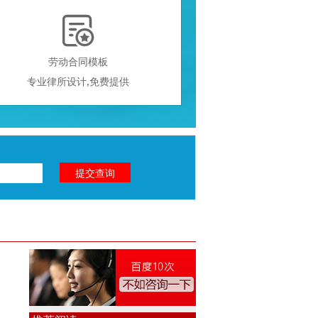

劳动合同模板
专业律所设计,免费提供