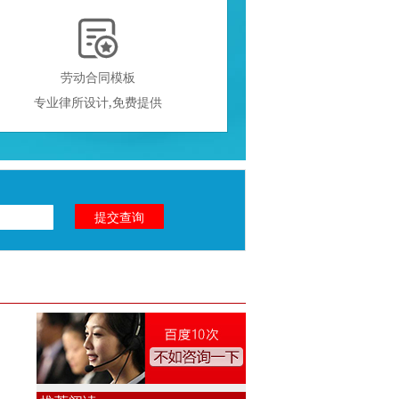

劳动合同模板
专业律所设计,免费提供