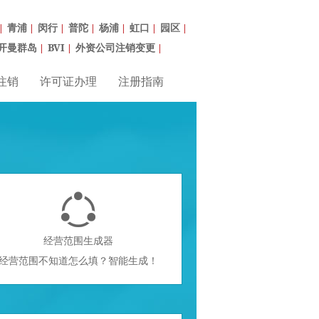
青浦
闵行
普陀
杨浦
虹口
园区
|
|
|
|
|
|
|
开曼群岛
BVI
外资公司注销变更
|
|
|
注销
许可证办理
注册指南

经营范围生成器
经营范围不知道怎么填？智能生成！