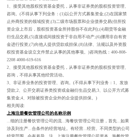
1、接受其他股权投资基金委托，从事非证券类的股权投资管理、
咨询。(不得从事下列业务：(1)以公开方式募集资金;(2)在国家禁
止外商投资的领域投资;(3)二级市场股票和企业债券交易(但所投
资企业上市后，股权投资基金所持股份不在此列);(4)期货等金融
衍生品交易;(5)直接或间接投资于非自用不动产;(6)挪用非自有资
金进行投资;(7)向他人提供贷款或担保;(8)法律、法规以及外资股
权投资基金设立文件禁止从事的其他事项。)咨询热线：400-808-
2208 4000-619-616
2、接受其他股权投资基金委托，从事非证券类的股权投资管理、
咨询，不得从事其他经营活动。
3、非证券业务的投资管理、咨询。(不得从事下列业务：1、发放
贷款;2、公开交易证券类投资或金融衍生品交易;3、以公开方式募
集资金;4、对除被投资企业外的企业提供担保。)
相关阅读:
上海注册餐饮管理公司的名称示例
...细的注册餐饮管理公司的流...海餐饮管理公司注册，首先...如果
涉及到生产...合条件的经营地址。有经营...经营。不同类型的公司
经营范围...会有差异，注...上海注册餐饮管理公司资本...海餐饮管