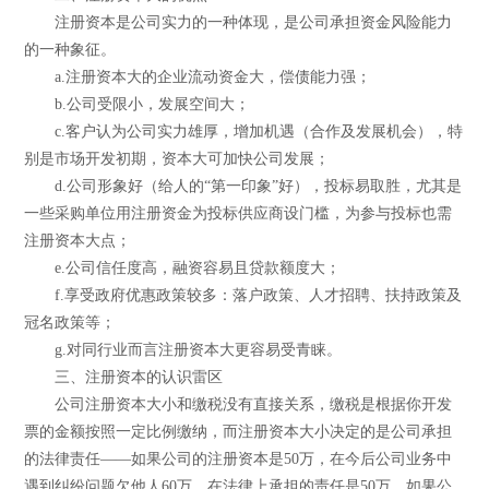
注册资本是公司实力的一种体现，是公司承担资金风险能力
的一种象征。
a.注册资本大的企业流动资金大，偿债能力强；
b.公司受限小，发展空间大；
c.客户认为公司实力雄厚，增加机遇（合作及发展机会），特
别是市场开发初期，资本大可加快公司发展；
d.公司形象好（给人的“第一印象”好），投标易取胜，尤其是
一些采购单位用注册资金为投标供应商设门槛，为参与投标也需
注册资本大点；
e.公司信任度高，融资容易且贷款额度大；
f.享受政府优惠政策较多：落户政策、人才招聘、扶持政策及
冠名政策等；
g.对同行业而言注册资本大更容易受青睐。
三、注册资本的认识雷区
公司注册资本大小和缴税没有直接关系，缴税是根据你开发
票的金额按照一定比例缴纳，而注册资本大小决定的是公司承担
的法律责任——如果公司的注册资本是50万，在今后公司业务中
遇到纠纷问题欠他人60万，在法律上承担的责任是50万，如果公