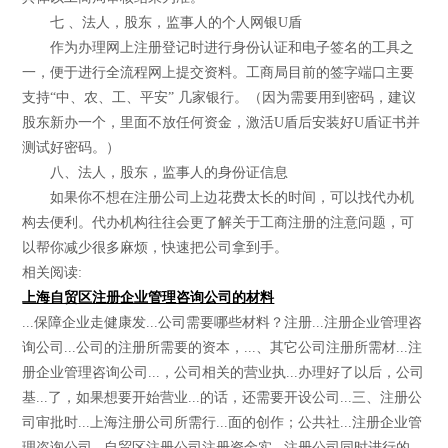
七 、法人，股东，监事人的个人网银U盾
作为办理网上注册登记时进行身份认证和电子签名的工具之
一，便于进行全流程网上提交资料。工商局目前的签字端口主要
支持“中、农、工、平安” 几家银行。（因为需要用到密码，建议
股东新办一个，里面不放任何资金，激活U盾后安装好U盾证书并
测试好密码。）
八、法人，股东，监事人的身份证信息
如果你不想在注册公司上边花费太长的时间，可以找代办机
构去便利。代办机构往往会更了解关于工商注册的注意问题，可
以帮你减少很多麻烦，快速把公司拿到手。
相关阅读:
上海自贸区注册企业管理咨询公司的材料
...保障企业走健康发...公司需要哪些材料？注册...注册企业管理咨
询公司...公司的注册所需要的资本，...、其它公司注册所需材...注
册企业管理咨询公司...，公司相关的营业执...办理好了以后，公司
基...了，如果想要开始营业...的话，还需要开设公司...三、注册公
司审批时...上海注册公司所需行...面的创作；公共社...注册企业管
理咨询公司...自贸区注册公司注册资金实...注册公司同时进行的