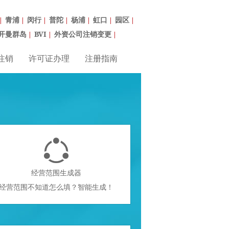
青浦
闵行
普陀
杨浦
虹口
园区
|
|
|
|
|
|
|
开曼群岛
BVI
外资公司注销变更
|
|
|
注销
许可证办理
注册指南

经营范围生成器
经营范围不知道怎么填？智能生成！