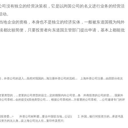
司没有独立的经营决策权，它是以跨国公司的名义进行业务的经营活
活动。
地企业的资格，本身也不是独立的经济实体，一般被东道国视为纯外
续都比较简便，只要投资者向东道国主管部门提出申请，基本上都能批
。
利的，外资公司的进入...虽然对我国的...海注册外资公司的流程... 上海外资公司注册...由四部分依次
公司变更类型的，...变更的公司类型的设立...定的期限内向公司登...条 外商投资的公司的登...，国家外
公司章程...会的提交)(其他类型公司...，根据公司章程的...方签署的公司章程、...公司邀请专门的评
国投资委...> 外资公司材料要...要去中国驻当地...公证); 2. 外国...银行对投资方的...承诺书及
 投资方的法人身...设上海公司法人任...复印件及照片;