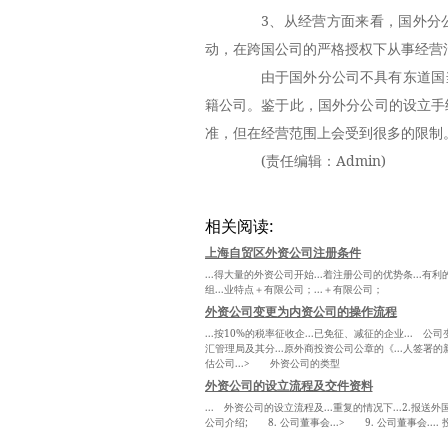
3、从经营方面来看，国外分公
动，在跨国公司的严格授权下从事经营
由于国外分公司不具有东道国当
籍公司。鉴于此，国外分公司的设立手
准，但在经营范围上会受到很多的限制
(责任编辑：Admin)
相关阅读:
上海自贸区外资公司注册条件
...得大量的外资公司开始...着注册公司的优势条...有
组...业特点＋有限公司；...＋有限公司；
外资公司变更为内资公司的操作流程
...按10%的税率征收企...已免征、减征的企业... 
汇管理局及其分...原外商投资公司公章的《...人签署的新
估公司...> 外资公司的类型
外资公司的设立流程及交件资料
... 外资公司的设立流程及...重复的情况下...2.报送外
公司介绍; 8. 公司董事会...> 9. 公司董事会....