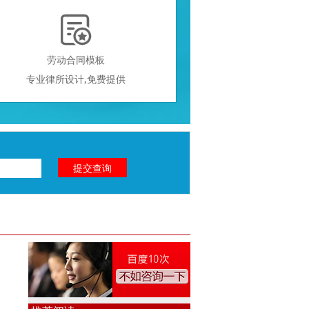

劳动合同模板
专业律所设计,免费提供