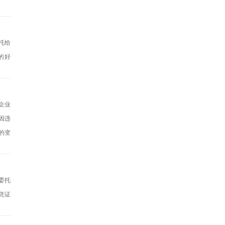
托给
的好
企业
因违
的变
委托
凭证