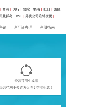
青浦
闵行
普陀
杨浦
虹口
园区
|
|
|
|
|
|
|
开曼群岛
BVI
外资公司注销变更
|
|
|
注销
许可证办理
注册指南

经营范围生成器
经营范围不知道怎么填？智能生成！