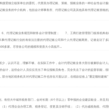
构接受独立核算单位的委托，代替其办理记账、算账、报账业务的一种社会性会计服
记账业务的中介机构，包括会计师事务所、代理记账公司及其他具有代理记账资格的
　　6、代理记账业务规范和财务会计管理制度；　　7、工商行政管理部门核准机构名
上从事代理记账行业的有依法注册的代理记账公司和个人代理记账两类。记者走访了多
0多家。尽管各公司的规模和资质大小高低不...
知之甚少，认识不足，理解不够。在实际工作中，会计代理记账业务大部分被兼职会计人
的会计，这些会计人员仅仅充当了单位报账员角色，完全失去了会计的监督职能，很
外，部分地区税务机关对代理记账工作也存在片面认识，在税款征收上"重定额轻建账"
机制。有些大中城市税务部门，会对长期（6个月以上）零申报的企业建议歇业，并且关
？ （1）代理企业办理工商、税务登记、变更及注销手续； （2）代办减税免税、代理