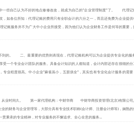
其中一些自己认为不好的地点修修改改，就成为自己的“企业管理制度”了。　　代理记
支，如各位所知：代理记账的费用只有全职会计的六分之一，而且还免费为企业提供
，代理记账服务并不为广大中小企业所接受，因为他们认为企业财务工作是何等的重要，
做不到的。　　二、最重要的优势则表现在，代理记账机构可以为企业提供专业化的服务
享受一个专业会计团队的服务。具备会计知识的人都知道，会计内部还存在很细的分
，专业程度很高。中小企业“麻雀虽小，五脏俱全”，其实也有专业化会计服务的需要
谱，从业时间久。　　第一家代理机构：中财华商　　中财华商投资管理(北京)有限公司
企业的财务与企业管理等，大部分具有专业技术职称(会计师、注册会计师等)，娴熟的
贯秉承的专业精神，对专业服务的不懈追求、全心全意的服务...