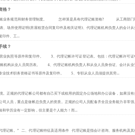
资格？
业务规范和财务管理制度。　　     怎样算是具有代理记账资格?　　     从工商部
表、场所使用证明(房屋租赁合同复印件及相关证明)、代理记账机构负责人的会计从
件、工...
手续？
企业营业执照等原件和复印件。　　3、代理记帐许可证登记表。包括：代理记帐许可证
账机构从业人员简历表。　　4、代理记账机构负责人和从业人员身份证、会计从业
业技术职务资格证书等原件及复印件。　　5、专职从业人员须提供其劳...
办公环境。正规的代理记帐公司都有自己买下或租用的固定办公场地和办公设备，如果没有
看公司人员，重点是做帐总负责人的资质。正规的公司人员配备齐全且业务能力非常强
和学历业有一定影响，但主要是个人能力！而...
代理记账。”   二、代理记账特征及适用条件   代理记账是指会计咨询、服务机构及其