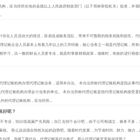
账机构，应当经所在地的县级以上人民政府财政部门（以下简称审批机关）批准，并领
.
职会计存在人员流动大的情况，容易造成账务混乱，带来不可预期的税务风险和损失。代
代理记账企业人员基本上有着几年以上的工作经验，核心业务之一就是代理记账，所有
相学习，比一般的财会人员更专业，能及时掌握财税政策，做账时，有效的进行税收
人委托代理记账机构办理代理记账业务，适用本办法。 本办法所称代理记账机构是指从事代
托代理记账机构办理会计业务的单位。 本办法所称代理记账是指代理记账机构接受委
外的代理记账机构，应当经所...
账好呢？
吧，不专业，怕出现疏漏产生风险；自己去招个会计吧，由于公司刚成立，账务不多，
麻烦。 那么说说现在悄然兴起的趋势吧。随着时代发展，为节省时间、财力、物力，
方办理，选择工商代办、代理记账等代办形式。那么代理记账究竟有何优势？