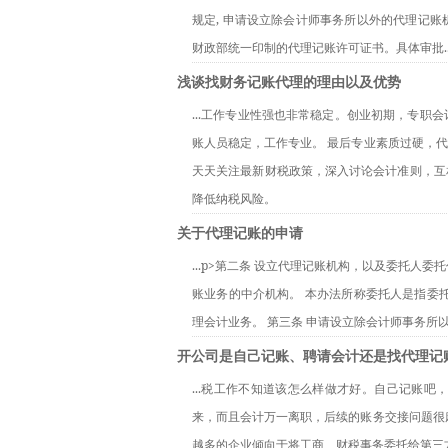
规定, 申请设立除会计师事务所以外的代理记
财政部统一印制的代理记账许可证书。具体审批..
浅谈找财务记账代理的理由以及优势
...工作专业性强也非常稳定。创业初期，专
账人员稳定，工作专业。 最后专业素质过硬，
天天关注最新财税政策，深入讨论会计准则，互
降低纳税风险。
关于代理记账的申请
...p>第二条 设立代理记账机构，以及委托
账业务的中介机构。 本办法所称委托人是指委
理会计业务。 第三条 申请设立除会计师事务所以
开公司是自己记账、聘请会计还是找代理记
...税工作不知道该怎么样做才好。自己记账
来，而且会计万一离职，后续的账务交接问题很
越多的企业倾向于将工商、财税事务委托给第三