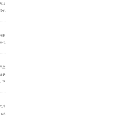
务活
其他
称的
家代
员垄
容易
，不
闭其
行政