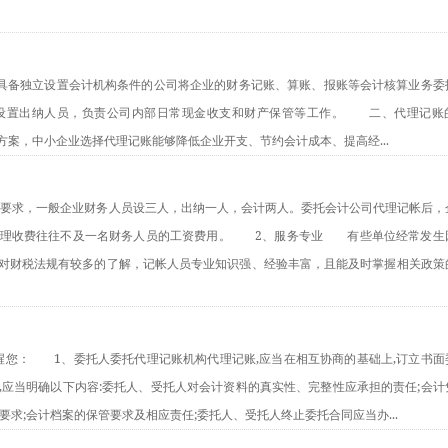
指不具备独立设置会计机构条件的公司将企业的财务记账、算账、报账等会计核算业务委
设置出纳人员，负责公司内部日常现金收支和财产保管等工作。　　二、代理记账
案，中小企业选择代理记账能够降低企业开支、节约会计成本、提高经...
制度要求，一般企业财务人员设三人，出纳一人，会计两人。委托会计公司代理记帐后，
理收费往往不及一名财务人员的工资费用。　　2、服务专业　　有些单位经常发生
对财税法规有较多的了解，记帐人员专业知识强、经验丰富，且能及时掌握相关政策
小编提醒您：　　1、委托人委托代理记账机构代理记账,应当在相互协商的基础上,订立书面
,应当明确以下内容:委托人、受托人对会计资料的真实性、完整性应承担的责任;会计
求;会计档案的保管要求及相应责任;委托人、受托人终止委托合同应当办...