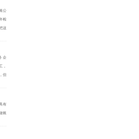
账公
年检
把这
 企
工，
，但
具有
做账