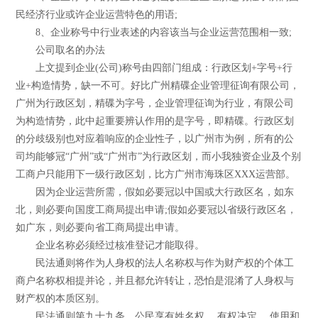
民经济行业或许企业运营特色的用语;
8、企业称号中行业表述的内容该当与企业运营范围相一致;
公司取名的办法
上文提到企业(公司)称号由四部门组成：行政区划+字号+行
业+构造情势，缺一不可。好比广州精碟企业管理征询有限公司，
广州为行政区划，精碟为字号，企业管理征询为行业，有限公司
为构造情势，此中起重要辨认作用的是字号，即精碟。行政区划
的分歧级别也对应着响应的企业性子，以广州市为例，所有的公
司均能够冠“广州”或“广州市”为行政区划，而小我独资企业及个别
工商户只能用下一级行政区划，比方广州市海珠区XXX运营部。
因为企业运营所需，假如必要冠以中国或大行政区名，如东
北，则必要向国度工商局提出申请;假如必要冠以省级行政区名，
如广东，则必要向省工商局提出申请。
企业名称必须经过核准登记才能取得。
民法通则将作为人身权的法人名称权与作为财产权的个体工
商户名称权相提并论，并且都允许转让，恐怕是混淆了人身权与
财产权的本质区别。
民法通则第九十九条 公民享有姓名权， 有权决定、 使用和