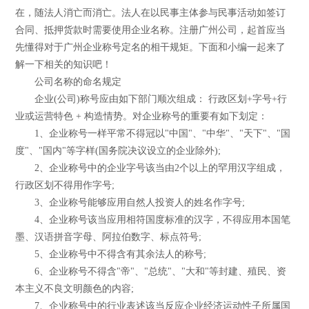
在，随法人消亡而消亡。法人在以民事主体参与民事活动如签订
合同、抵押货款时需要使用企业名称。注册广州公司，起首应当
先懂得对于广州企业称号定名的相干规矩。下面和小编一起来了
解一下相关的知识吧！
公司名称的命名规定
企业(公司)称号应由如下部门顺次组成： 行政区划+字号+行
业或运营特色 + 构造情势。对企业称号的重要有如下划定：
1、企业称号一样平常不得冠以"中国"、"中华"、"天下"、"国
度"、"国内"等字样(国务院决议设立的企业除外);
2、企业称号中的企业字号该当由2个以上的罕用汉字组成，
行政区划不得用作字号;
3、企业称号能够应用自然人投资人的姓名作字号;
4、企业称号该当应用相符国度标准的汉字，不得应用本国笔
墨、汉语拼音字母、阿拉伯数字、标点符号;
5、企业称号中不得含有其余法人的称号;
6、企业称号不得含"帝"、"总统"、"大和"等封建、殖民、资
本主义不良文明颜色的内容;
7、企业称号中的行业表述该当反应企业经济运动性子所属国