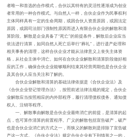
者唯一和首选的合作模式，合伙以其特有的灵活性逐渐成为创业
者常用的一种合作模式。与自然人一样，合伙企业作为民事权利
主体同样具有一定的生命周期，或因合伙人资质原因，或因法定
原因，或因司法部门强制性原因而进入有限合伙企业的解散和清
算阶段。解散是企业具备了“死亡”的前提条件，解散后企业应当
依法进行清算，如同自然人死亡后举行“葬礼”，进行遗产处理和
相关事务的清理，这样合伙企业才能从法律意义上丧失主体资
格，从社会主体中消亡。如何在合伙企业解散和清算阶段做好相
应的工作，确保合伙企业能够顺利结束其经营周期也是合伙企业
及其合伙人应当关注和了解的。
合伙企业解散和清算的基础法律依据是《合伙企业法》及
《合伙企业登记管理办法》，按照前述法律法规的规定，合伙企
业解散应当按照相应的内外部程序，履行清理债权债务、通知债
权人、注销等程序。
一、解散事由解散是合伙企业最终消亡的前提，是清算的起
点，也可算作清算的前置程序。广义的解散包括宣告破产，破产
也是合伙企业消亡的方式之一，而狭义的解散则是排除了宣告破
产这一方式。《合伙企业法》规定合伙企业有下列情形之一的，