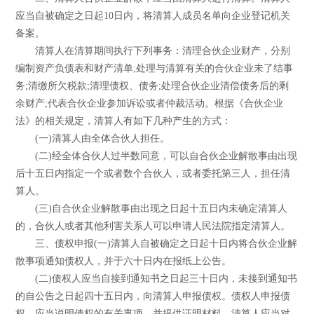
应当自被确定之日起10日内，将清算人成员名单向企业登记机关
备案。
清算人在清算期间执行下列事务：清理合伙企业财产，分别
编制资产负债表和财产清单;处理与清算有关的合伙企业未了结事
务;清缴所欠税款;清理债权、债务;处理合伙企业清偿债务后的剩
余财产;代表合伙企业参加诉讼或者仲裁活动。根据《合伙企业
法》的相关规定，清算人有如下几种产生的方式：
(一)清算人由全体合伙人担任。
(二)经全体合伙人过半数同意，可以自合伙企业解散事由出现
后十五日内指定一个或者数个合伙人，或者委托第三人，担任清
算人。
(三)自合伙企业解散事由出现之日起十五日内未确定清算人
的，合伙人或者其他利害关系人可以申请人民法院指定清算人。
三、债权申报(一)清算人自被确定之日起十日内将合伙企业解
散事项通知债权人，并于六十日内在报纸上公告。
(二)债权人应当自接到通知书之日起三十日内，未接到通知书
的自公告之日起四十五日内，向清算人申报债权。债权人申报债
权，应当说明债权的有关事项，并提供证明材料。清算人应当对