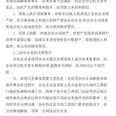
算报告隐瞒重要事实，或者有重大遗漏的，由企业登记机关责令
改正。由此产生的费用和损失，由清算人承担和赔偿。
2、清算人执行清算事务，牟取非法收入或者侵占合伙企业财
产的，应当将该收入和侵占的财产退还合伙企业;给合伙企业或者
其他合伙人造成损失的，依法承担赔偿责任。
3、清算人隐匿、转移合伙企业财产，对资产负债表或者财产
清单作虚假记载，或者在未清偿债务前分配财产，损害债权人利
益的，依法承担赔偿责任。
(二)合伙企业的法律责任
合伙企业未依照本办法规定办理清算人成员名单备案的，由
企业登记机关责令限期办理;逾期未办理的，处2000元以下的罚
款。
九、其他注意事项需要注意的是：在处理合伙企业解散清算
相关事宜的过程中，合伙企业及清算人应当提前与当地的工商部
门做好协调和沟通工作，因每个地方的工商部门在处理登记或注
销等相关业务的过程中可能会有不同的业务操作流程和要求，在
同时符合法律法规、合伙协议及当地工商部门要求的情况下，合
法合规地解散、清算、注销该合伙企业。