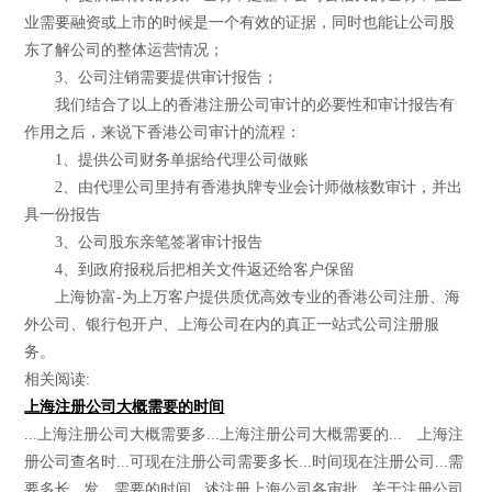
业需要融资或上市的时候是一个有效的证据，同时也能让公司股
东了解公司的整体运营情况；
3、公司注销需要提供审计报告；
我们结合了以上的香港注册公司审计的必要性和审计报告有
作用之后，来说下香港公司审计的流程：
1、提供公司财务单据给代理公司做账
2、由代理公司里持有香港执牌专业会计师做核数审计，并出
具一份报告
3、公司股东亲笔签署审计报告
4、到政府报税后把相关文件返还给客户保留
上海协富-为上万客户提供质优高效专业的香港公司注册、海
外公司、银行包开户、上海公司在内的真正一站式公司注册服
务。
相关阅读:
上海注册公司大概需要的时间
...上海注册公司大概需要多...上海注册公司大概需要的... 上海注
册公司查名时...可现在注册公司需要多长...时间现在注册公司...需
要多长...发，需要的时间...述注册上海公司各审批...关于注册公司