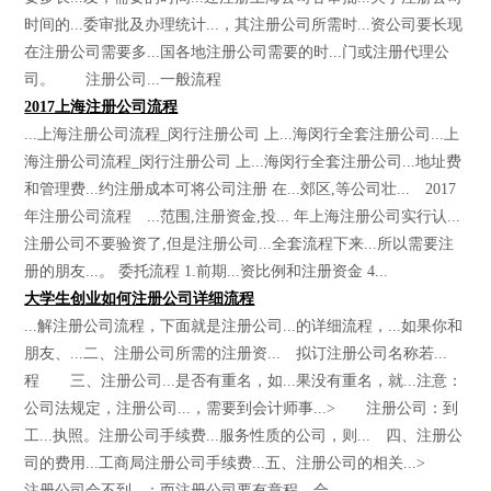
时间的...委审批及办理统计...，其注册公司所需时...资公司要长现
在注册公司需要多...国各地注册公司需要的时...门或注册代理公
司。 注册公司...一般流程
2017上海注册公司流程
...上海注册公司流程_闵行注册公司 上...海闵行全套注册公司...上
海注册公司流程_闵行注册公司 上...海闵行全套注册公司...地址费
和管理费...约注册成本可将公司注册 在...郊区,等公司壮... 2017
年注册公司流程 ...范围,注册资金,投... 年上海注册公司实行认...
注册公司不要验资了,但是注册公司...全套流程下来...所以需要注
册的朋友...。 委托流程 1.前期...资比例和注册资金 4...
大学生创业如何注册公司详细流程
...解注册公司流程，下面就是注册公司...的详细流程，...如果你和
朋友、...二、注册公司所需的注册资... 拟订注册公司名称若...
程 三、注册公司...是否有重名，如...果没有重名，就...注意：
公司法规定，注册公司...，需要到会计师事...> 注册公司：到
工...执照。注册公司手续费...服务性质的公司，则... 四、注册公
司的费用...工商局注册公司手续费...五、注册公司的相关...>
注册公司会不到...；而注册公司要有章程、合...