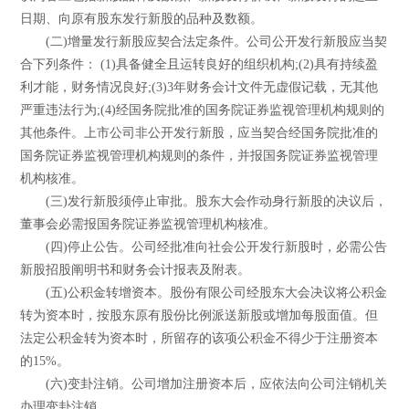
日期、向原有股东发行新股的品种及数额。
(二)增量发行新股应契合法定条件。公司公开发行新股应当契
合下列条件： (1)具备健全且运转良好的组织机构;(2)具有持续盈
利才能，财务情况良好;(3)3年财务会计文件无虚假记载，无其他
严重违法行为;(4)经国务院批准的国务院证券监视管理机构规则的
其他条件。上市公司非公开发行新股，应当契合经国务院批准的
国务院证券监视管理机构规则的条件，并报国务院证券监视管理
机构核准。
(三)发行新股须停止审批。股东大会作动身行新股的决议后，
董事会必需报国务院证券监视管理机构核准。
(四)停止公告。公司经批准向社会公开发行新股时，必需公告
新股招股阐明书和财务会计报表及附表。
(五)公积金转增资本。股份有限公司经股东大会决议将公积金
转为资本时，按股东原有股份比例派送新股或增加每股面值。但
法定公积金转为资本时，所留存的该项公积金不得少于注册资本
的15%。
(六)变卦注销。公司增加注册资本后，应依法向公司注销机关
办理变卦注销。