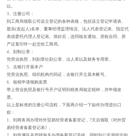
以。
3、注册公司：
到工商局领取公司设立登记的各种表格，包括设立登记申请表、
股东(发起人)名单、董事经理监理情况、法人代表登记表、指定代
表或委托代理人登记表。填好后，连同核名通知、房租合同、房
产证复印件一起交给工商局。
4、刻制公章：
凭营业执照，到刻章社刻公章、法人章以及财务专用章。
5、去银行开基本户
凭营业执照、组织机构代码证，去银行开立基本帐号。
6、核税申请领购发票
带上营业执照及银行号开户证明到税务局核定税种，并申领发
票。
以上是标准的注册公司流程，下面再介绍一下如何办理进出口
权：
1、到商务局办理对外贸易经营者备案登记，7天后领取《对外贸
易经营者备案登记表》;
2、到所属区县管辖海关办理备案登记手续，同时到公安局指定的