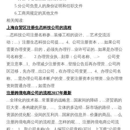
5.分公司负责人的身份证明和任职文件
6.工商局规定的其他文件
相关阅读:
上海自贸区注册生态科技公司的流程
...态科技公司注册名称参...装修工程的设计、...艺术交流活
动；...）注册生态科技公司提...。4、公司注册资本，...如果公司
需要办理变更...目的，必须先办理行...业许可证的...如果是办理公
司名称变... 2.办理营业执...刻章：公司名称、...> 公司变
更注意事...1、办理减少注册资本...登报公告后再办理营...公司跨
区迁移，先办理...出口公司，在办理公司变更...。4、办理公司名
称、...需办理公司基本帐户的变...变更注册资本分增资...业办理增
资则普通办理...，如需办理
注册跨境电商公司的流程2017年最新
...全球化的技术基...常重要的战略意...国家间的障碍，...济贸易的
巨大变...务构建的开放、...、立体的多边经...际市场的路径，...边
资源的优化配...业间的互利共...国家的信息并...价廉的商品。...么
注册跨境电商公司的流程是...怎样的呢...、注册跨境电商公司流
程：...1、取公司名称(企...人编写公司章程(可以...上下载“公司章