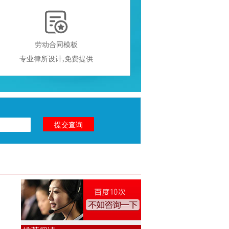

劳动合同模板
专业律所设计,免费提供