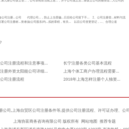
..第九条公司设立登...，公司章程应当就上述...，并于公司成立后...条设立公司的验资证...入公司的
司注册...公司 代理公司...，防止上当受骗...日后给公司留下不... 2、公司注册登...材料与流
签署公司注册材...资者(如公司股东)均...拟的章程，有关... 以后公司变更登记，...、合理公道
？
合伙公司注册流程和注意事项有哪些
长宁注册各类公司基本流程
上海注册外资太阳能公司详细流程
上海个体工商户办理流程需要准备哪些材料呢？
公司注册流程
2018年上海怎样注册个人独资企业 个人独资企业注册
册公司
,
上海自贸区公司注册条件
等,提供公司注册流程、许可证办理、公
上海协富商务咨询有限公司 版权所有
网站地图
推荐专题