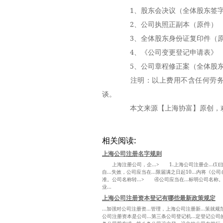
1、股东会决议（全体股东签字
2、公司执照正副本（原件）
3、全体股东身份证复印件（原
4、《公司变更登记申请表》
5、公司章程修正案（全体股东
注明：以上费用不含任何劳务代
谈。
本文来源【上海协富】原创，欢
相关阅读:
上海公司注册名字规则
上海注册公司，企...> 1.上海公司注册企...(1)注
自...失效，公司应当在...限届满之日起10...内将《公
准。公司名称转...> ④公司应当在...标明公司名称。
业...
上海公司注册资本登记有哪些最新政策规定
...加强对公司注册资...管理，上海公司注册新...策就规
公司注册资本是公司...第三条公司登记机...定登记公司的