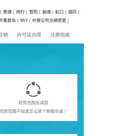
青浦
闵行
普陀
杨浦
虹口
园区
|
|
|
|
|
|
|
开曼群岛
BVI
外资公司注销变更
|
|
|
注销
许可证办理
注册指南

经营范围生成器
经营范围不知道怎么填？智能生成！