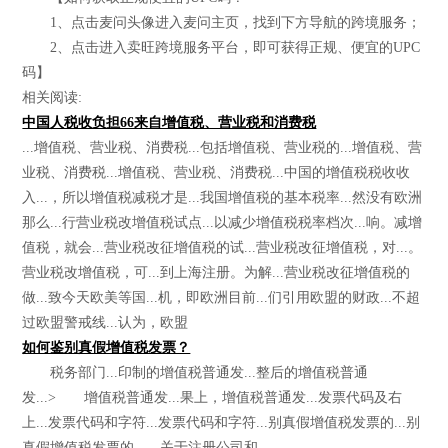
1、点击麦问头像进入麦问主页，找到下方导航的跨境服务；
2、点击进入卖旺跨境服务平台，即可获得正规、便宜的UPC
码】
相关阅读:
中国人税收负担66来自增值税、营业税和消费税
...增值税、营业税、消费税...包括增值税、营业税的...增值税、营
业税、消费税...增值税、营业税、消费税...中国的增值税税收收
入...，所以增值税减税才是...我国增值税的基本税率...然没有欧洲
那么...行营业税改增值税试点...以减少增值税税率档次...响。减增
值税，就会...营业税改征增值税的试...营业税改征增值税，对...。
营业税改增值税，可...到上海注册。为解...营业税改征增值税的
做...致今天欧美等国...机，即欧洲目前...们引用欧盟的财政...不超
过欧盟警戒线...认为，欧盟
如何鉴别真假增值税发票？
税务部门...印制的增值税普通发...整后的增值税普通
发...> 增值税普通发...果上，增值税普通发...发票代码及右
上...发票代码和字符...发票代码和字符...别真假增值税发票的...别
真假增值税发票的...，关于注册公司和...