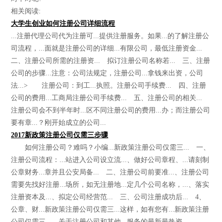
相关阅读:
大学生创业如何注册公司详细流程
...注册代理公司代为注册可...提供注册服务。如果...的了解注册公
司流程，...面就是注册公司的详细...有限公司，最低注册资金...
二、注册公司所需的注册资... 拟订注册公司名称若... 三、注册
公司的步骤...注意：公司法规定，注册公司...拿钱来出资，公司
法...> 注册公司：到工...执照。注册公司手续费... 四、注册
公司的费用...工商局注册公司手续费... 五、注册公司的相关...
注册公司会不到半年时...区不同注册公司的费用...办；而注册公司
要有章...？刚开始成立的公司...
2017新政策注册公司仅需三步骤
如何注册公司？难吗？小编...新政策注册公司仅需三... 一、
注册公司流程：...站进入公司设立流...、做好公司章程、...请刻制
公章财务...章并且公安局备... 二、注册公司前要准...、注册公司
需要先找好注册...场所，如无注册地...定几个公司名称，...、落实
注册资本及...、拟定公司经营范... 三、公司注册成功后... 4、
公章、财...新政策注册公司仅需三...这样，如有您有...新政策注册
公司仅需三...，关于注册公司和其他...服务的最新最热资...