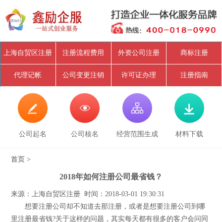
上海自贸区注册
注册流程费用
外资公司注册
商标注册
代理记帐
公司变更注销
许可证办理
注册指南




公司起名
公司核名
经营范围生成
材料下载
首页
>
2018年如何注册公司最省钱？
来源：上海自贸区注册 时间：2018-03-01 19:30:31
想要注册公司却不知道去那注册，或者是想要注册公司到哪
里注册最省钱?关于这样的问题，其实每天都有很多的客户会问同