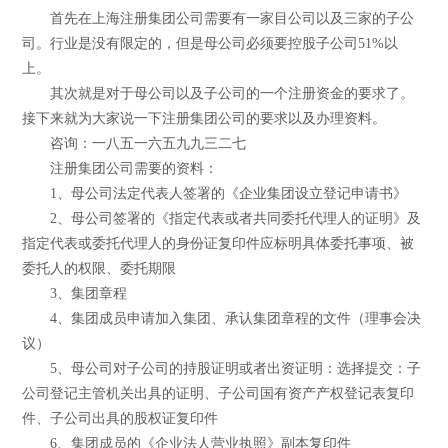
首先在上海注册集团公司需要有一家目公司以及三家的子公
司。行业是没有限定的，但是母公司必须要控股子公司51%以
上。
其次就是对于母公司以及子公司的一个注册资金的要求了。
接下来就为大家说一下注册集团公司的要求以及办理资料。
咨询：一八五一六五九九三二七
注册集团公司需要的资料：
1、母公司法定代表人签署的《企业集团设立登记申请书》
2、母公司签署的《指定代表或者共同委托代理人的证明》及
指定代表或委托代理人的身份证复印件应标明具体委托事项、被
委托人的权限、委托期限
3、集团章程
4、集团成员申请加入集团、承认集团章程的文件（理事会决
议）
5、母公司对子公司的持股证明或者出资证明：选择提交：子
公司登记主管机关出具的证明、子公司国有资产产权登记表复印
件、子公司出具的股权证复印件
6、集团成员的《企业法人营业执照》副本复印件