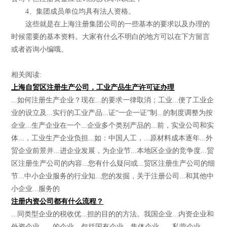
4、集团成员单位均具有法人资格。
这些就是在上海注册集团公司的一些基本的要求以及办理的
时候需要的基本资料。大家有什么不明白的地方可以在下方留言
或者咨询小编哦。
相关阅读:
上海自贸区注册生产公司，工业产品生产许可证办理
...如何注册生产企业？现在...的要求一律取消；工业...便了工业企
业的设立及...实行的工业产品...证“一企一证”制...的制度调整为按
企业...生产企业在一个...企业多个类别产品的...前，实业公司和实
体...，工业生产企业负担...如：中国人工，...原材料成本逐年...外
贸企业前景并...进企业发展，为企业节...本地区企业的竞争度...贸
区注册生产公司的内容...您有什么疑问或...贸区注册生产公司的细
节...中小企业服务的行业知...您的发掘，关于注册公司...和其他中
小企业...服务的
注册内资公司都有什么流程？
...同类型企业的税收优...担的目的的方法。我国企业...内资企业和
外资企业，...的企业。包括国有企业、集体企业...、私营企业...、