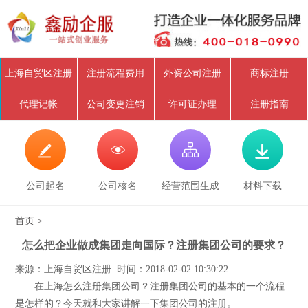
上海自贸区注册
注册流程费用
外资公司注册
商标注册
代理记帐
公司变更注销
许可证办理
注册指南




公司起名
公司核名
经营范围生成
材料下载
首页
>
怎么把企业做成集团走向国际？注册集团公司的要求？
来源：上海自贸区注册 时间：2018-02-02 10:30:22
在上海怎么注册集团公司？注册集团公司的基本的一个流程
是怎样的？今天就和大家讲解一下集团公司的注册。