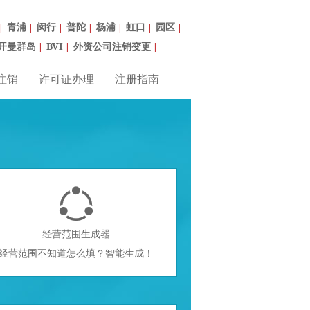
青浦
闵行
普陀
杨浦
虹口
园区
|
|
|
|
|
|
|
开曼群岛
BVI
外资公司注销变更
|
|
|
注销
许可证办理
注册指南

经营范围生成器
经营范围不知道怎么填？智能生成！