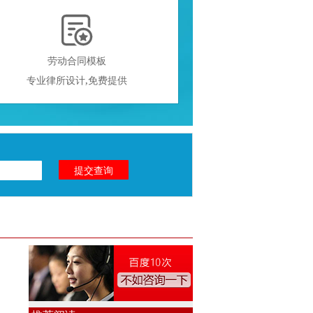

劳动合同模板
专业律所设计,免费提供