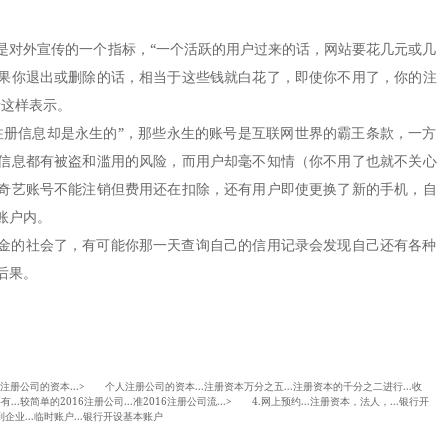
对外宣传的一个指标，“一个活跃的用户过来的话，网站要花几元或几
果你退出或删除的话，相当于这些钱就白花了，即使你不用了，你的注
士这样表示。
册信息却是永生的”，那些永生的账号是互联网世界的霸王条款，一方
信息都有被盗和滥用的风险，而用户却毫不知情（你不用了也就不关心
奇艺账号不能注销但费用还在扣除，还有用户即使更换了新的手机，自
账户内。
的社会了，有可能你那一天查询自己的信用记录会发现自己还有各种
后果。
册公司的资本...> 个人注册公司的资本...注册资本万分之五...注册资本的千分之二进行...收
..较简单的2016注册公司...准2016注册公司流...> 4.网上预约...注册资本，法人，...银行开
企业...临时账户...银行开设基本账户