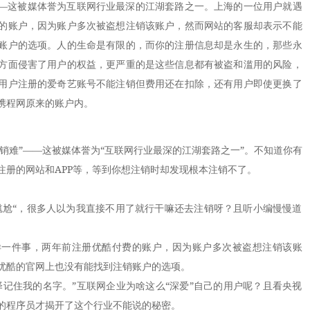
—这被媒体誉为互联网行业最深的江湖套路之一。上海的一位用户就遇
的账户，因为账户多次被盗想注销该账户，然而网站的客服却表示不能
账户的选项。人的生命是有限的，而你的注册信息却是永生的，那些永
方面侵害了用户的权益，更严重的是这些信息都有被盗和滥用的风险，
用户注册的爱奇艺账号不能注销但费用还在扣除，还有用户即使更换了
携程网原来的账户内。
销难”——这被媒体誉为“互联网行业最深的江湖套路之一”。不知道你有
注册的网站和APP等，等到你想注销时却发现根本注销不了。
尬“，很多人以为我直接不用了就行干嘛还去注销呀？且听小编慢慢道
件事，两年前注册优酷付费的账户，因为账户多次被盗想注销该账
优酷的官网上也没有能找到注销账户的选项。
住我的名字。”互联网企业为啥这么“深爱”自己的用户呢？且看央视
的程序员才揭开了这个行业不能说的秘密。