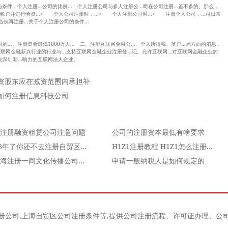
.与条件，个人注册...公司的比例... 个人注册公司与多人注册公...司在公司注册...差不多的。那么，
.资帐户并进行验资...> 个人公司注册时，...> 个人注册公司时...> 注册个人公司，...司日常
合伙再注册...关于个人注册公司的条件...
的...、注册资金最低1000万人... 二、注册互联网金融公...、个人所得税、落户...局方面的消息，
.索互联网金融新兴行业的行业与...支持互联网金融企业注册登...记。允许互联网...对互联网金融企业的
在深圳新...响力的互联网法人企业。
资股东应在减资范围内承担补
如何注册信息科技公司
注册融资租赁公司注意问题
公司的注册资本最低有啥要求
2018年了你还不去注册自贸区公司吗
H1Z1注册教程 H1Z1怎么注册账号
在上海注册一间文化传播公司需要什么条件
申请一般纳税人是如何规定的
册公司
,
上海自贸区公司注册条件
等,提供公司注册流程、许可证办理、公