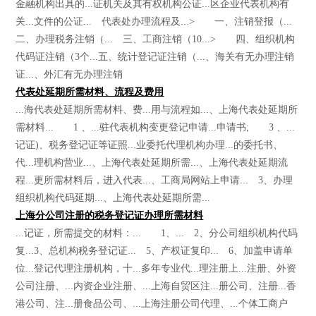
金融机构出具的...证机关及其有权机构公证...区企业代表机构有
关...文件的公证... 代表处办理流程及...> 一、注销登报（...
二、办理税务注销（... 三、工商注销（10...> 四、组织机构
代码证注销（3个...五、统计登记证注销（...、海关有无办理注销
证...、外汇有无办理注销
代表处延期所需材料、流程及费用
...海代表处延期所需材料、费...用与流程如...、上海代表处延期所
需材料... 1 、...驻代表机构变更登记申请...申请书; 3 、...
记证)、税务登记证等证照...业委托代理机构办理...的委托书、
代...理机构营业...、上海代表处延期所需...、上海代表处延期流
程...更所需材料后，进入代表...、工商局网站上申请... 3、办理
组织机构代码延期...、上海代表处延期所需...
上海分公司注册的税务登记证办理所需材料
...记证，所需提交的材料：... 1、... 2、分公司组织机构代码
复...3、总机构税务登记证... 5、产权证复印... 6、加盖申请单
位...登记代理注册机构，十...多年专业代...理注册上...注册、外资
公司注册、...内资企业注册、...上海自贸区注...册公司、注册...香
港公司、注...册食品公司、...上海注册公司代理、...个体工商户