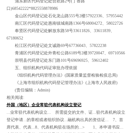
浦东新区代码登记处合欢路2号(丁香路
口)68542222*8825558878986
金山区代码登记处石化龙山路555号2楼57922336、57955442
南汇区代码登记处惠南镇城南路1366号68004272、58022726
奉贤区代码登记处解放东路58号33611826、33611839、
67180652
松江区代码登记处文诚路69号67736043、57822238
青浦区代码登记处外青松公路6189号2楼39720047、69710566
崇明县代码登记处东门路101号69696925、59612402
五、组织机构代码证审批办理依据
《组织机构代码管理办法》(国家质量监督检验检疫总局)
《上海市组织机构代码登记管理办法》(上海市人民政府)
(责任编辑：Admin)
相关阅读:
外国（地区）企业常驻代表机构设立登记
...业常驻代表机构设立... 所需提交的文件、证...驻代表机构设立
登记申请...的章程或者组织协议...融机构出具的资信证... 7、首
席代表、代表...8、代表机构驻在场所的...> 1、本申请书应...