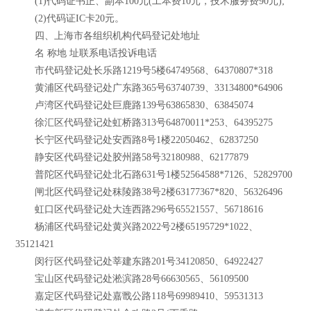
(1)代码证书正、副本100元(工本费10元，技术服务费90元);
(2)代码证IC卡20元。
四、上海市各组织机构代码登记处地址
名 称地 址联系电话投诉电话
市代码登记处长乐路1219号5楼64749568、64370807*318
黄浦区代码登记处广东路365号63740739、33134800*64906
卢湾区代码登记处巨鹿路139号63865830、63845074
徐汇区代码登记处虹桥路313号64870011*253、64395275
长宁区代码登记处安西路8号1楼22050462、62837250
静安区代码登记处胶州路58号32180988、62177879
普陀区代码登记处北石路631号1楼52564588*7126、52829700
闸北区代码登记处秣陵路38号2楼63177367*820、56326496
虹口区代码登记处大连西路296号65521557、56718616
杨浦区代码登记处黄兴路2022号2楼65195729*1022、
35121421
闵行区代码登记处莘建东路201号34120850、64922427
宝山区代码登记处淞滨路28号66630565、56109500
嘉定区代码登记处嘉戬公路118号69989410、59531313