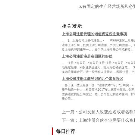
5.有固定的生产经营场所和必
相关阅读:
上海公司注册代理的增值税返税注意事项
... 1、上海公司注册代理关...> 有些开发区...注
注册上海公司，提供上海公司注册、外资公司注册...、内资
及上海代理记账等一...。提供的上海注册公司流程及...
上海公司注册注册在园区的好处
... 注册上海公司-上海公司注册-注册上海公司-上海公
地法定注册...刚创业的企业可...租用办公楼的这笔... 
实地注册审查严...请一般纳税人注册资....园区注册，企业
上海公司注册工商登记的几个常见误区
...会出现一些流程变...说：“注册资本”等于“公司实.
册号和统一社...：相关要求2017年...底要全部完...
需要注意的是公司营业...然，公司登记的基本原则...非
册公司...
上一篇：
公司发起人改变姓名或者名称
下一篇：
上海注册合伙企业需要什么资
每日推荐