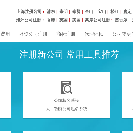
上海注册公司
浦东
崇明
奉贤
金山
宝山
松江
嘉定
：
|
|
|
|
|
|
海外公司注册：
香港
英国
美国
离岸公司注册
塞舌尔
|
|
|
：
|
程费用
外资公司注册
商标注册
代理记帐
公司变更
注册新公司 常用工具推荐

公司核名系统
人工智能公司起名系统