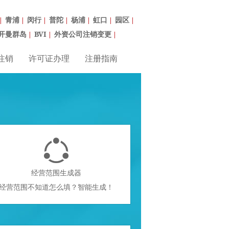
青浦
闵行
普陀
杨浦
虹口
园区
|
|
|
|
|
|
|
开曼群岛
BVI
外资公司注销变更
|
|
|
注销
许可证办理
注册指南

经营范围生成器
经营范围不知道怎么填？智能生成！