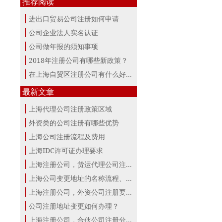
推荐阅读
进出口贸易公司注册如何申请
公司企业法人实名认证
公司做年报的须知事项
2018年注册公司有哪些新政策？
在上海自贸区注册公司有什么好处？
最新文章
上海代理公司注册政策区域
外资类的公司注册有哪些优势
上海公司注册流程及费用
上海IDC许可证办理要求
上海注册公司，货运代理公司注册条件！
上海公司变更地址的名称流程、材料、...
上海注册公司，外资公司注册要点！
公司注册地址变更如何办理？
上海注册公司，合伙公司注册分析！