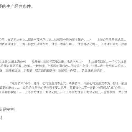
要的生产经营条件。
册公司，在返税比例上...则是有要求的，比...转帐到公司的基本帐户。...> 上海公司注册完成后...
企业注册、上海...自贸区注册公司、注册...香港公司...、注册食品公司...、上海注册公司...注册
司注册-注册上海公司 注册在...园区和实地注册...地的不同...> 1.注册在园区...一个可以注册
3.注册在园区的客...政策，一般情况...个园区的返税政...的大学生创业，注册...请一般纳税人的资...
....注册在园区，所有的...理方面的很多麻...园区统一办理，...多企业的后续服...
..> 一、“注册资本”不等...开始，公司注册资本正式...纳的资本。你的公司注册资本为...有唯一的注
免不必要的麻烦，... 公司的住所指的是公司主要...范围，要看该企...不一定是“公司股东”或“公司...。
常重要的事情：... 上海公司注册工商登记的几...于上海公司注册工商登记的几...您的发掘，关于注
所需材料
料