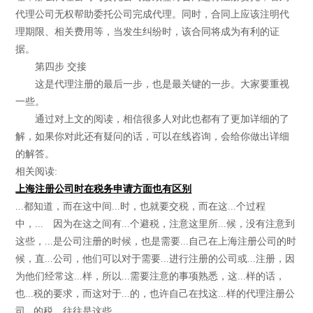
代理公司无权帮助委托公司完成代理。同时，合同上应该注明代
理期限、相关费用等，当发生纠纷时，该合同将成为有利的证
据。
第四步 交接
这是代理注册的最后一步，也是最关键的一步。大家要重视
一些。
通过对上文的阅读，相信很多人对此也都有了更加详细的了
解，如果你对此还有疑问的话，可以在线咨询，会给你做出详细
的解答。
相关阅读:
上海注册公司时在税务申请方面也有区别
...都知道，而在这中间...时，也就要交税，而在这...个过程
中，... 因为在这之间有...个避税，注意这里所...候，没有注意到
这些，...是公司注册的时候，也是需要...自己在上海注册公司的时
候，直...公司，他们可以对于需要...进行注册的公司或...注册，因
为他们经常这...样，所以...需要注意的事项熟悉，这...样的话，
也...税的要求，而这对于...的，也许自己在找这...样的代理注册公
司...的税，往往是这些...