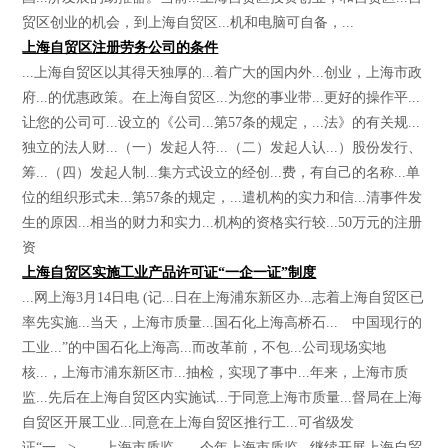
贸区创业的机会，到上海自贸区...机和电脑可自备，...
上海自贸区注册劳务公司的条件
...上海自贸区以其得天独厚的...着广大的国内外...创业，上海市政
府...的优惠政策。在上海自贸区...为您的事业带...更好的操作平...
让您的公司可...设立的《公司...第57条的规定，...法》的有关规...
独立的法人财...（一）发起人符...（二）发起人认...）股份发行、
筹...（四）发起人制...集方式设立的经创...费，有自己的名称...单
位的组织形式未...第57条的规定，...遣机构的实力和信...清事件发
生的原因...相当的财力和实力...机构的资格实行较...50万元的注册
资
上海自贸区实施工业产品许可证“一企一证”制度
...网上海3月14日电 (记...日在上海浦东新区办...志着上海自贸区已
率先实施...当天，上海市质量...国石化上海高桥石... 中国现行的
工业...”的中国石化上海高...而改革前，不包...公司现场实地
核...，上海市浦东新区市...抽检，实现了事中...年来，上海市质
监...先后在上海自贸区内实施试...于同意上海市质量...督局在上海
自贸区开展工业...同意在上海自贸区推行工...可省级发
证“一...> 上海市质监...，今年上海市质监...继续开展上海自贸