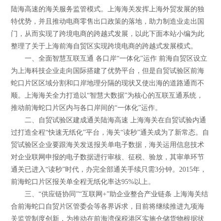
陆海高速的海关服务监管模式。上海海关发挥上海外贸发展的独
特优势，并且推动电商零售出口政策的落地，助力制造业走出国
门，从而实现了跨境电商的跨越式发展，以此下面本站小编为此
整理了关于上海前海自贸区实现跨境电商的跨越式发展模式。
一、全面智慧互联互通 各口岸“一体化”运作 前海自贸区设立
为上海科技企业走向国际搭建了优势平台，但是自贸试验区前海
蛇口片区区域分割和口岸地理分隔的现状又使出海的道路通而不
顺。上海海关全力打造以“智慧大数据”为核心的互联互通系统，
推动前海蛇口片区内与各口岸间的“一体化”运作。
二、自贸试验区建成通关陆海高速 上海海关在自贸试验内通
过打造全程“快速无纸化”平台，海关“读秒”通关成为了新常态。自
贸试验区企业要跟海关发送报关单电子数据，海关运用信息技术
对企业联网申报的电子数据进行审核、征税、验放，其审单环节
通关已进入“读秒”时代，办完全部通关手续只需3分钟。2015年，
前海蛇口片区报关单全程无纸化率达95%以上。
三、“供应链协同”“互联网+”助企业整合产业链条 上海海关结
合前海蛇口自贸片区管委会等各界诉求，目前将继续推进九项海
关监管制度创新，为推动在前海湾保税港区实施仓储货物根据状