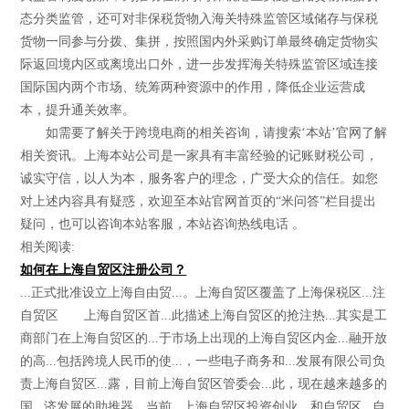
态分类监管，还可对非保税货物入海关特殊监管区域储存与保税
货物一同参与分拨、集拼，按照国内外采购订单最终确定货物实
际返回境内区或离境出口外，进一步发挥海关特殊监管区域连接
国际国内两个市场、统筹两种资源中的作用，降低企业运营成
本，提升通关效率。
如需要了解关于跨境电商的相关咨询，请搜索‘本站’官网了解
相关资讯。上海本站公司是一家具有丰富经验的记账财税公司，
诚实守信，以人为本，服务客户的理念，广受大众的信任。如您
对上述内容具有疑惑，欢迎至本站官网首页的“米问答”栏目提出
疑问，也可以咨询本站客服，本站咨询热线电话 。
相关阅读:
如何在上海自贸区注册公司？
...正式批准设立上海自由贸...。上海自贸区覆盖了上海保税区...注
自贸区 上海自贸区首...此描述上海自贸区的抢注热...其实是工
商部门在上海自贸区的...于市场上出现的上海自贸区内金...融开放
的高...包括跨境人民币的使...，一些电子商务和...发展有限公司负
责上海自贸区...露，目前上海自贸区管委会...此，现在越来越多的
国...济发展的助推器。当前...上海自贸区投资创业，和自贸区...自