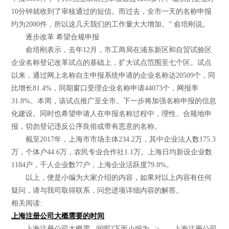
10分钟就收到了审核通过的短信。而过去，全市一天的名称申报
约为2000件，所以这几天我们的工作量大大增加。” 俞培刚说。
逐步改革 希望合规申报
俞培刚表示，去年12月，市工商局在浦东新区和自贸试验区
企业名称登记改革试点的基础上，扩大试点范围至七个区。试点
以来，通过网上名称自主申报系统申请的企业名称达20509个，同
比增长81.4%，同期窗口受理企业名称申请44073个，网报率
31.8%。本周，该试点推广至全市。下一步将加强名称申报的信息
化建设。同时也希望申请人在申报名称过程中，理性、合规地申
报，切勿登记违反公序良俗或带有恶意的名称。
截至2017年，上海市市场主体234.2万，其中企业法人数175.3
万，个体户44.6万，农民专业合作社1.1万。上海日均新设企业数
1184户，千人企业数77户，上海企业活跃度79.8%。
以上，便是小编为大家介绍的内容，如果对以上内容有任何
疑问，请与我司取得联系，问您进项详细内容的解答。
相关阅读:
上海注册公司大概需要的时间
上海注册公司大概需...间呢?下面小编为...> 上海注册公司