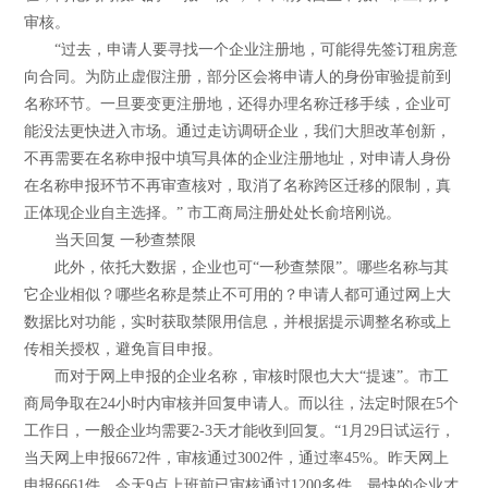
审核。
“过去，申请人要寻找一个企业注册地，可能得先签订租房意
向合同。为防止虚假注册，部分区会将申请人的身份审验提前到
名称环节。一旦要变更注册地，还得办理名称迁移手续，企业可
能没法更快进入市场。通过走访调研企业，我们大胆改革创新，
不再需要在名称申报中填写具体的企业注册地址，对申请人身份
在名称申报环节不再审查核对，取消了名称跨区迁移的限制，真
正体现企业自主选择。” 市工商局注册处处长俞培刚说。
当天回复 一秒查禁限
此外，依托大数据，企业也可“一秒查禁限”。哪些名称与其
它企业相似？哪些名称是禁止不可用的？申请人都可通过网上大
数据比对功能，实时获取禁限用信息，并根据提示调整名称或上
传相关授权，避免盲目申报。
而对于网上申报的企业名称，审核时限也大大“提速”。市工
商局争取在24小时内审核并回复申请人。而以往，法定时限在5个
工作日，一般企业均需要2-3天才能收到回复。“1月29日试运行，
当天网上申报6672件，审核通过3002件，通过率45%。昨天网上
申报6661件，今天9点上班前已审核通过1200多件。最快的企业才