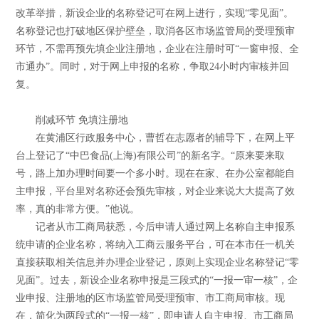
改革举措，新设企业的名称登记可在网上进行，实现“零见面”。
名称登记也打破地区保护壁垒，取消各区市场监管局的受理预审
环节，不需再预先填企业注册地，企业在注册时可“一窗申报、全
市通办”。同时，对于网上申报的名称，争取24小时内审核并回
复。
削减环节 免填注册地
在黄浦区行政服务中心，曹哲在志愿者的辅导下，在网上平
台上登记了“中巴食品(上海)有限公司”的新名字。“原来要来取
号，路上加办理时间要一个多小时。现在在家、在办公室都能自
主申报，平台里对名称还会预先审核，对企业来说大大提高了效
率，真的非常方便。”他说。
记者从市工商局获悉，今后申请人通过网上名称自主申报系
统申请的企业名称，将纳入工商云服务平台，可在本市任一机关
直接获取相关信息并办理企业登记，原则上实现企业名称登记“零
见面”。过去，新设企业名称申报是三段式的“一报一审一核”，企
业申报、注册地的区市场监管局受理预审、市工商局审核。现
在，简化为两段式的“一报一核”，即申请人自主申报、市工商局