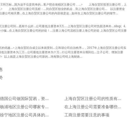
1536万标...因为这不仅是简单的...客户想在保税区注册公司，...> 上海自贸区投资注册公司，上
。...> 上海自贸区注册公司流程：...到自贸区创业的机会，到上海自贸区注册公司... 以注册资金
区注册公司相关费...在上海自贸区注册公司的内容就是这...如何在上海自贸区注册公司的细节...
册公司到...底有什么好...公司最低注册资本3万....上海自贸区注册公司对负面清单外...nbsp; 4.
注册小编...在上海自贸区注册公司的好处！...注册上海公司流程注册上海公司好处 上海自贸区公司注册
.
区的优越...>上海自贸区自成立以来就受到...立和谐公司自治秩序...，2017年上海自贸区注册公司实
公司最低注册资本为三万...公司最低注册资本为十万...行公司注册资本分期到位...立子公司、增加注册
. /> 以上就是上海自贸区注册公司新的...询有限公司经上海财政...
惠
势
注册德国公司做国际贸易，资金出入境自由可信度高！
上海自贸区注册公司的性质有哪些
上海杨浦地区注册公司哪家专业？
在上海注册公司需要准备哪些材料给代理公司
上海徐宁地区注册公司具体的流程是什么？
工商注册需要注意的事项