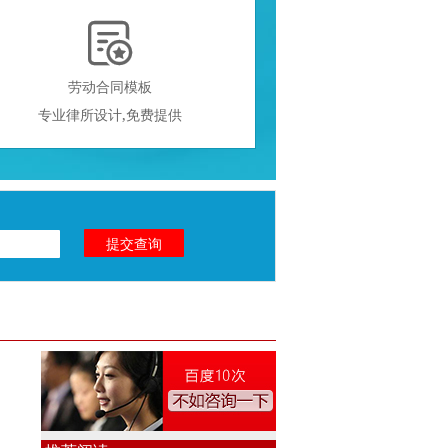

劳动合同模板
专业律所设计,免费提供