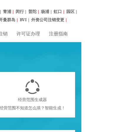
青浦
闵行
普陀
杨浦
虹口
园区
|
|
|
|
|
|
|
开曼群岛
BVI
外资公司注销变更
|
|
|
注销
许可证办理
注册指南

经营范围生成器
经营范围不知道怎么填？智能生成！