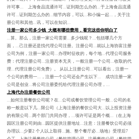
许可事... 上海食品流通许可...证到期怎么办的...于上海食品流通
许可...证到期怎么办的...细节内容，可以...和小编一起...，关于注
册公司和其他...讯，可以在知识...
注册一家公司多少钱_大概有哪些费用，看完这些你明白了
...算。那么，注册一家公司需要...多少钱呢？...包括哪几个方
面，...己注册还是找代理公司注册。注册公司...就以上海协富注册
公司为例，注册一家公司...办理时征收的，每个地...代理公司服务
费：代理注册公司...注册资本无关，一般注册一个公司...收取的代
理...代理注册公司免费）。 从以上注册公司...可以看出，注册一
个公司的费用一...，注册一个公司还会产生以下... 成功注册一家
公司是创业...将公司注册委托给代理注册公司办理，...
上海代办注册餐饮公司
...如何注册餐饮公司呢？在...公司或餐饮管理公司一般...公司的名
称一般是以下几...限公司（上海注册的餐饮公司大...以上投资注册
的有限公司...两个部门共同办理，...项许可证是两个概...（在上海
园区注册公司则由...园区提供注册地址...注意：注册餐饮公司必须
办理以...少要2 个人以上取得...施、整个餐厅必...场地）受理后7
个工...上海注册餐饮公司（餐饮管理公司...注册餐饮公司（餐饮管