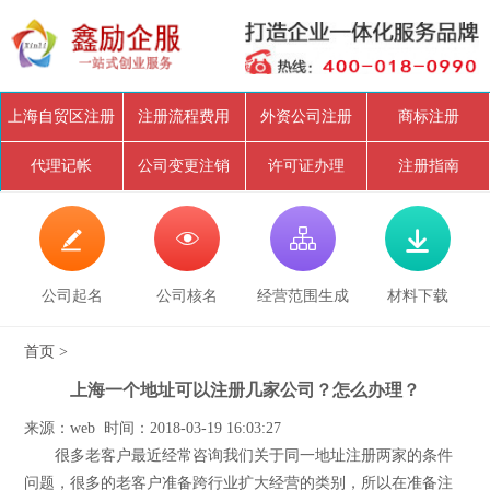
上海自贸区注册
注册流程费用
外资公司注册
商标注册
代理记帐
公司变更注销
许可证办理
注册指南




公司起名
公司核名
经营范围生成
材料下载
首页
>
上海一个地址可以注册几家公司？怎么办理？
来源：web 时间：2018-03-19 16:03:27
很多老客户最近经常咨询我们关于同一地址注册两家的条件
问题，很多的老客户准备跨行业扩大经营的类别，所以在准备注