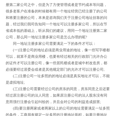
册第二家公司之中，但是为了方便管理或者是节约成本等问题，
很多老客户在准备的时候都有用一个地址经营已经注册了的公司
和将要注册的公司，本来是咨询我们关于注册公司地址挂靠的问
题，经过我们我司告知同一个地址可以注册多家公司，所以在节
省成本低的基础上，听从我们的建议，用同一个地址注册第二家
公司，那么同一地址注册多家公司是怎么办理的呢?
同一地址注册多家公司需要满足一下的条件才可以：
(一)注册公司的地址必须是商业用途的地址，像一些写字楼都
可以，就算不是商业用楼，也要有经过相关的行政部门允许办公
的证件才可以注册公司，像一些居民楼或者是城中村改造房，都
必须要经过居委会或者是其他规定部门的允许才可以注册公司;
(二)注册公司一址多照的的地址必须是真实地址才可以，不能
是虚拟地址;
(三)注册公司需要经过公司的房东的同意，房东同意之后还要
经过原注册公司的法人同意，如果原注册公司的法人股东没有同
意而强行注册会引起纠纷的，并且会对公司的利益造成损害;
(四)要注册两家或者两家以上的公司的地址需要满足一址多照
的条件，工商局有规定一址多照的注册地址面积，如果注册地址