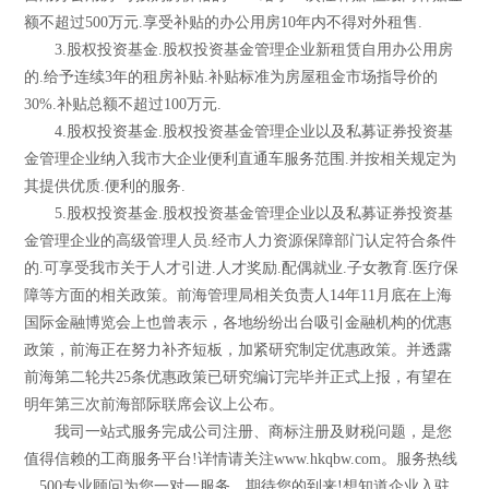
额不超过500万元.享受补贴的办公用房10年内不得对外租售.
3.股权投资基金.股权投资基金管理企业新租赁自用办公用房
的.给予连续3年的租房补贴.补贴标准为房屋租金市场指导价的
30%.补贴总额不超过100万元.
4.股权投资基金.股权投资基金管理企业以及私募证券投资基
金管理企业纳入我市大企业便利直通车服务范围.并按相关规定为
其提供优质.便利的服务.
5.股权投资基金.股权投资基金管理企业以及私募证券投资基
金管理企业的高级管理人员.经市人力资源保障部门认定符合条件
的.可享受我市关于人才引进.人才奖励.配偶就业.子女教育.医疗保
障等方面的相关政策。前海管理局相关负责人14年11月底在上海
国际金融博览会上也曾表示，各地纷纷出台吸引金融机构的优惠
政策，前海正在努力补齐短板，加紧研究制定优惠政策。并透露
前海第二轮共25条优惠政策已研究编订完毕并正式上报，有望在
明年第三次前海部际联席会议上公布。
我司一站式服务完成公司注册、商标注册及财税问题，是您
值得信赖的工商服务平台!详情请关注www.hkqbw.com。服务热线
，500专业顾问为您一对一服务，期待您的到来!想知道企业入驻