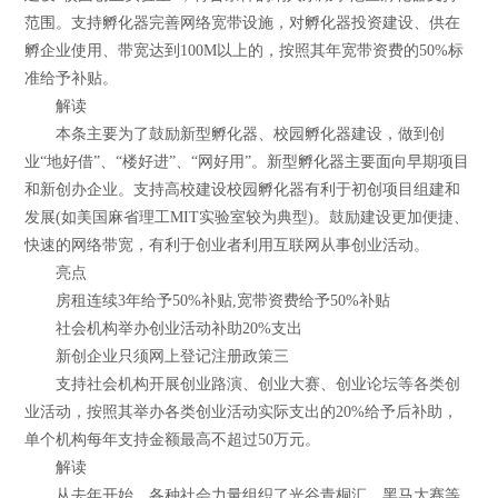
范围。支持孵化器完善网络宽带设施，对孵化器投资建设、供在
孵企业使用、带宽达到100M以上的，按照其年宽带资费的50%标
准给予补贴。
解读
本条主要为了鼓励新型孵化器、校园孵化器建设，做到创
业“地好借”、“楼好进”、“网好用”。新型孵化器主要面向早期项目
和新创办企业。支持高校建设校园孵化器有利于初创项目组建和
发展(如美国麻省理工MIT实验室较为典型)。鼓励建设更加便捷、
快速的网络带宽，有利于创业者利用互联网从事创业活动。
亮点
房租连续3年给予50%补贴,宽带资费给予50%补贴
社会机构举办创业活动补助20%支出
新创企业只须网上登记注册政策三
支持社会机构开展创业路演、创业大赛、创业论坛等各类创
业活动，按照其举办各类创业活动实际支出的20%给予后补助，
单个机构每年支持金额最高不超过50万元。
解读
从去年开始，各种社会力量组织了光谷青桐汇、黑马大赛等