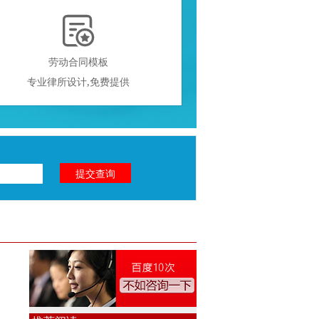

劳动合同模板
专业律所设计,免费提供