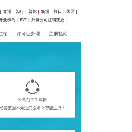
青浦
闵行
普陀
杨浦
虹口
园区
|
|
|
|
|
|
|
开曼群岛
BVI
外资公司注销变更
|
|
|
注销
许可证办理
注册指南

经营范围生成器
经营范围不知道怎么填？智能生成！