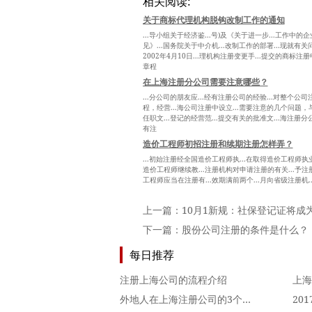
相关阅读:
关于商标代理机构脱钩改制工作的通知
...导小组关于经济鉴...号)及《关于进一步...工作中
见》...国务院关于中介机...改制工作的部署...现就有关
2002年4月10日...理机构注册变更手...提交的商标注册
章程
在上海注册分公司需要注意哪些？
...分公司的朋友应...经有注册公司的经验...对整个公司
程，经营...海公司注册中设立...需要注意的几个问题，与.
任职文...登记的经营范...提交有关的批准文...海注册分
有注
造价工程师初招注册和续期注册怎样弄？
...初始注册经全国造价工程师执...在取得造价工程师执业
造价工程师继续教...注册机构对申请注册的有关...予注
工程师应当在注册有...效期满前两个...月向省级注册机.
上一篇：
10月1新规：社保登记证将成
下一篇：
股份公司注册的条件是什么？
每日推荐
注册上海公司的流程介绍
外地人在上海注册公司的3个要求是怎么样的？
20