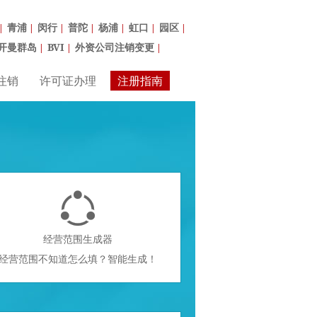
青浦
闵行
普陀
杨浦
虹口
园区
|
|
|
|
|
|
|
开曼群岛
BVI
外资公司注销变更
|
|
|
注销
许可证办理
注册指南

经营范围生成器
经营范围不知道怎么填？智能生成！