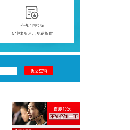

劳动合同模板
专业律所设计,免费提供