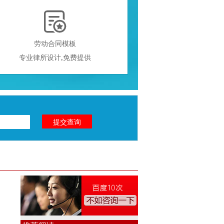

劳动合同模板
专业律所设计,免费提供