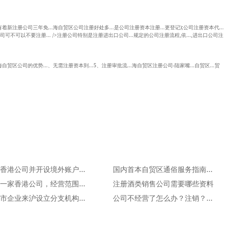
有着新注册公司三年免...海自贸区公司注册好处多...是公司注册资本注册...更登记);公司注册资本代...
司可不可以不要注册... />注册公司特别是注册进出口公司...规定的公司注册流程,依...,进出口公司注
海自贸区公司的优势...、无需注册资本到...5、注册审批流...海自贸区注册公司-陆家嘴...自贸区...贸
注册香港公司并开设境外账户有什么好处
国内首本自贸区通俗服务指南《自贸区打通关》一书出版
注册一家香港公司，经营范围有什么限制吗？
注册酒类销售公司需要哪些资料
外省市企业来沪设立分支机构所需哪些材料？
公司不经营了怎么办？注销？转让？零申报？哪种最省钱？