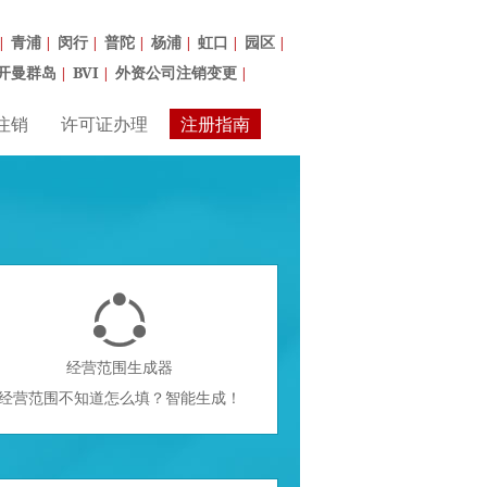
青浦
闵行
普陀
杨浦
虹口
园区
|
|
|
|
|
|
|
开曼群岛
BVI
外资公司注销变更
|
|
|
注销
许可证办理
注册指南

经营范围生成器
经营范围不知道怎么填？智能生成！