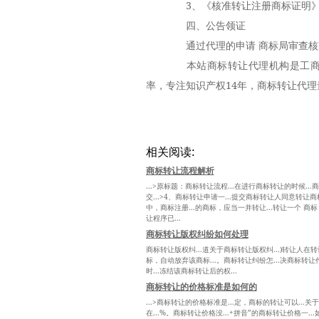
3、《核准转让注册商标证明》
四、公告领证
通过代理的申请 商标局审查核
本站商标转让代理机构是工商局
率，专注知识产权14年，商标转让代理
相关阅读:
商标转让流程解析
...>原标题：商标转让流程...在进行商标转让的时候..
交...>4、商标转让申请一...提交商标转让人同意转让商
中，商标注册...的商标，应当一并转让...转让一个 商标
让程序已...
商标转让版权纠纷如何处理
商标转让版权纠...道关于商标转让版权纠...)转让人在转让
标，自动放弃该商标...。商标转让纠纷怎...决商标转让
时...冻结该商标转让后的权...
商标转让的价格标准是如何的
...>商标转让的价格标准是...定，商标的转让可以...
在...%。商标转让价格没...+拼音”的商标转让价格一..