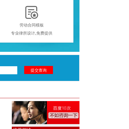

劳动合同模板
专业律所设计,免费提供