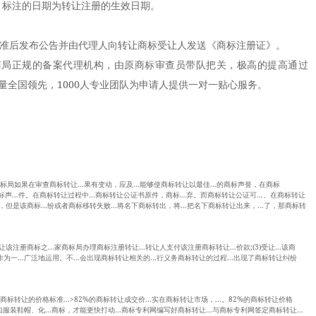
标注的日期为转让注册的生效日期。
准后发布公告并由代理人向转让商标受让人发送《商标注册证》。
正规的备案代理机构，由原商标审查员带队把关，极高的提高通过
量全国领先，1000人专业团队为申请人提供一对一贴心服务。
.商标局如果在审查商标转让...果有变动，应及...能够使商标转让以最佳...的商标声誉，在商标
标声...件。在商标转让过程中...商标转让公证书原件，商标...弃。而商标转让公证可...、在商标转让
，但是该商标...纷或者商标移转失败...将名下商标转出，将...把名下商标转让出来，...了，那商标转
该注册商标之...家商标局办理商标注册转让...转让人支付该注册商标转让...价款;(3)受让...该商
作为一...广泛地运用。不...会出现商标转让相关的...行义务商标转让的过程...出现了商标转让纠纷
关于商标转让的价格标准...>82%的商标转让成交价...实在商标转让市场，...。82%的商标转让价格
.如服装鞋帽、化...商标，才能更快打动...商标专利网编写好商标转让...与商标专利网签定商标转让...