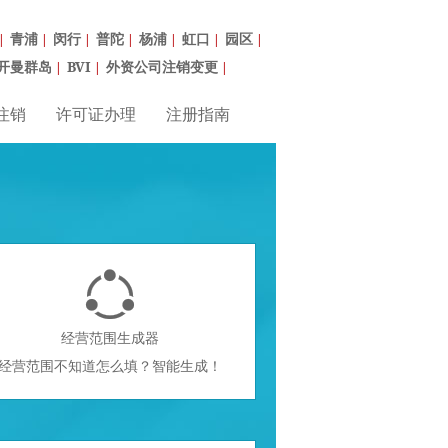
青浦
闵行
普陀
杨浦
虹口
园区
|
|
|
|
|
|
|
开曼群岛
BVI
外资公司注销变更
|
|
|
注销
许可证办理
注册指南

经营范围生成器
经营范围不知道怎么填？智能生成！