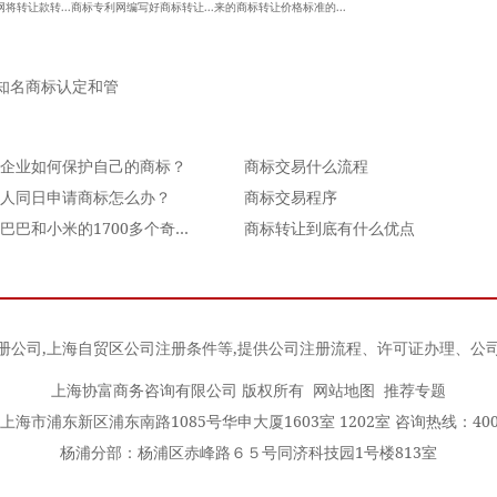
网将转让款转...商标专利网编写好商标转让...来的商标转让价格标准的...
知名商标认定和管
企业如何保护自己的商标？
商标交易什么流程
人同日申请商标怎么办？
商标交易程序
阿里巴巴和小米的1700多个奇葩商标，中国成为了世界
商标转让到底有什么优点
册公司
,
上海自贸区公司注册条件
等,提供公司注册流程、许可证办理、公
上海协富商务咨询有限公司 版权所有
网站地图
推荐专题
海市浦东新区浦东南路1085号华申大厦1603室 1202室 咨询热线：400-0
杨浦分部：杨浦区赤峰路６５号同济科技园1号楼813室