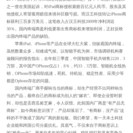
之一曾在美国起诉，对iPad商标侵权索赔百亿元人民币。股东及其
他债权人寄望着用赔偿来填补巨额亏损。而汉王科技转让iPhone商
标获利三百多万美元，这笔收入占汉王科技2009年净利润近
30％。国内终端商盈利低要靠出售商标权来增加利润，正好反映
出国内终端产品的缺陷。
苹果iPad、iPhone等产品在全球大红大紫，但纵观国内终端，
虽然数量众多，却难成气候。以智能手机为例，市场调研机构赛
迪顾问的报告指出，去年前三季度，中国智能手机共销售2220．3
万部，其中国产OPhone仅占1．8％，约33．3万部。智能机全线热
销，OPhone市场却陷低迷，死机、待机短、稳定性差、应用少等
都是Ophone存在的问题。
国内终端厂商手握响当当的商标，却生产经营不出同样响当
当的产品，最终自己的商标成为别人的“嫁衣”。即使企业暂时获
利，却也是丢西瓜捡芝麻，令人叹惜。此前国内厂商是“有产品无
商标”，如今商标意识强了，产品却落后了。“有商标，没产品”这
样的不平衡成了国内厂商的新短板。我们希望，有一天本土科技
企业能和跨国公司分庭抗礼。其底气，不仅来自于商标意识上
的“抢先一步”，更来自多年的苦心钻研、稳扎稳打和具有竞争力