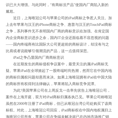
识已大大增强。与此同时，“有商标没产品”使国内厂商陷入新的
尴尬。
近日，上海唯冠公司与苹果公司的iPad商标之争惹人关注。加
上去年苹果与汉王的iPhone商标之争、惠普与汉王的TouchPad商标
之争，系列事件无不表明国内厂商的商标意识在加强。在肯定国
内企业商标意识进步之余，国内IT企业还面临着不容忽视的问题
――国内终端商有比国际大公司更超前的商标设计，却没有与之
比肩或者说能够引领潮流的产品，这一点值得深思。
iPad之争凸显国内厂商商标意识
在近期发生的商标侵权争议案中，最受关注的属iPad商标无
疑。苹果iPad在全球掀起了一股终端时尚热潮，然而它在中国内地
的商标归属权问题却悬而未决。如果上海唯冠拥有iPad在中国大陆
的商标所有权得到法律确认，苹果将陷入商标竞争泥潭。
为此?美国苹果公司在上周反戈一击率先状告上海唯冠公司，
案件在上海开庭，双方对iPad商标归属各执己见。苹果公司称唯冠
虽然在2000年注册了iPad商标，但已从唯冠台湾公司处购买了该商
标权。对此，上海唯冠公司回应，iPad商标权在中国内地权属归上
海唯冠公司所有，苹果公司在争端未解决就已在内地市场推广销