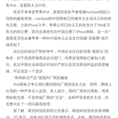
售iPad，是霸权主义行径。
其实不单单是苹果iPad，惠普的首款平板电脑touchpad也陷入
同样的尴尬境地，touchpad的中国商标已经被本土企业汉王科技抢
先注册。之前iPhone入华，苹果公司已向汉王科技支付了300多万
美元的转让费，因为后者抢先在中国注册了iPhone商标。这一次?
惠普是否也会像苹果一样向中国本土企业支付高额“买路费”就不
得而知了。
在以往的知识产权纷争中，中国企业往往扮演着“被抢注”的
角色，好不容易带着商品走出国门，结果发现商标已被别人抢
注。此次中国企业表现出对知识产权以及背后商业利益的高度敏
感，可以说是一个进步。
“有商标没产品”使国内厂商陷尴尬
iPad商标之争让我们看到国内厂商的进步之处，然而，网络上
出现的一种声音令人反思。有人提出，国内厂商抢注商标，再将
商标权交易，不是终端厂商的“主业”。这种声音虽然非主流，但
也警示出了一些问题和道理。
据了解，唯冠科技此前的公告显示，唯冠科技流动负债净额
28．7亿港元，并有38亿港元贷款逾期未还。去年，唯冠科技股东