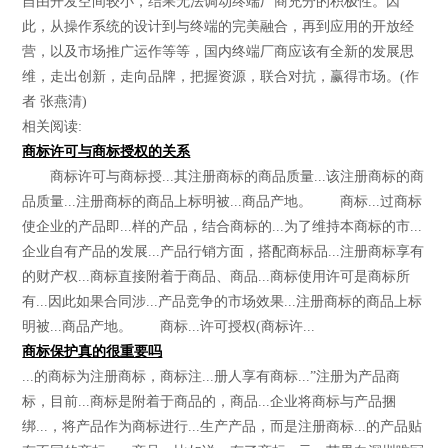
自由开发空间较小，结果无法调动终端厂商充分的积极性。因
此，从操作系统的设计到与终端的完美融合，再到应用的开放经
营，以及市场推广运作等等，国内终端厂商应该有全新的发展思
维，走出创新，走向品牌，把握资源，联合对抗，赢得市场。(作
者 张燕清)
相关阅读:
商标许可与商标授权的关系
商标许可与商标授...其注册商标的商品质量...该注册商标的商
品质量...注册商标的商品上标明被...商品产地。 商标...过商标
使企业的产品即...样的产品，结合商标的...为了维持本商标的市...
企业自有产品的发展...产品行销方面，搭配商标品...注册商标享有
的财产权...商标直接附着于商品、商品...商标使用许可是商标所
有...因此如果合同涉...产品竞争的市场效果...注册商标的商品上标
明被...商品产地。 商标...许可授权(商标许...
商标保护真的很重要吗
...的商标为注册商标，商标注...册人享有商标...”注册为产品商
标，目前...商标是附着于商品的，商品...企业将商标与产品捆
绑...，将产品作为商标进行...生产产品，而是注册商标...的产品贴