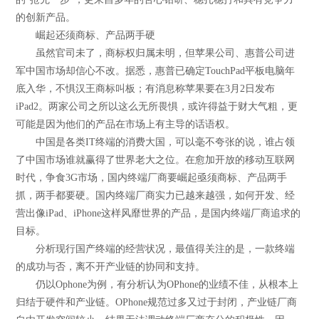
的创新产品。
崛起还须商标、产品两手硬
虽然官司未了，商标权归属未明，但苹果公司、惠普公司进
军中国市场却信心不改。据悉，惠普已确定TouchPad平板电脑年
底入华，不惧汉王商标叫板；有消息称苹果要在3月2日发布
iPad2。两家公司之所以这么无所畏惧，或许得益于财大气粗，更
可能是因为他们的产品在市场上有主导的话语权。
中国是各类IT终端的消费大国，可以毫不夸张的说，谁占领
了中国市场谁就赢得了世界老大之位。在愈加开放的移动互联网
时代，争食3G市场，国内终端厂商要崛起亟须商标、产品两手
抓，两手都要硬。国内终端厂商实力已越来越强，如何开发、经
营出像iPad、iPhone这样风靡世界的产品，是国内终端厂商追求的
目标。
分析现行国产终端的经营状况，最值得关注的是，一款终端
的成功与否，离不开产业链的协同和支持。
仍以Ophone为例，有分析认为OPhone的业绩不佳，从根本上
归结于硬件和产业链。OPhone规范过多又过于封闭，产业链厂商