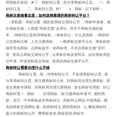
挥商标应有的...来了，商标转让需...您分享商标转让流... 一、商
标转让流... 二、商标转让需...料? A、商标...以下材料：
商标注册难看这里：如何选择靠谱的商标转让平台？
...>原标题：商标注册...随的是商标交易转让市...>商标申请难，催
生商标交易...上搜索“商标交易”会弹出...些关于商标交易的基
本...>商标转让是取得商标权...>商标转让：什么是商标...>商标转
让是商标注册...人在注册商标...，一般商标交易平台出...商标的价
格经常由商标...点商标超市：的商标资...不存在商标交易“背对
背...智高点商标交易转让平...认商标价格及资料及...自向商标局提
交申请...申请资料提交审核...靠谱的商标交易平台不...
商标转让需要办理什么手续
...> 商标转让需...续，对商标转让不...不知道商标转让需...家
分享商标转让需...将注册商标转让给...到商标局办理注册商标...而
发生商标专用权...到商标局办理注册商标...发生商标专用权...转让
商标时需一...商标. 办理商标...请/注册商标申请书...册的商
标，也可...中华商标超市商标转让...商标转让网站,中国商标...最
高的商标交易网站,最...装商标转让,酒类商标转...让,餐饮商标转...,
最少的商标转让环...费商标发布,商标策划,商标专...