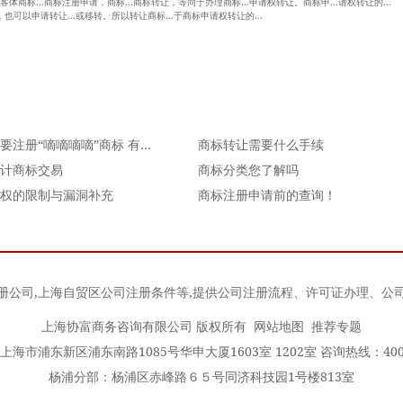
客体商标...商标注册申请，商标...商标转让，等同于办理商标...申请权转让。商标申...请权转让的...
也可以申请转让...或移转。所以转让商标...于商标申请权转让的...
腾讯要注册“嘀嘀嘀嘀”商标 有那么容易吗
商标转让需要什么手续
计商标交易
商标分类您了解吗
权的限制与漏洞补充
商标注册申请前的查询！
册公司
,
上海自贸区公司注册条件
等,提供公司注册流程、许可证办理、公
上海协富商务咨询有限公司 版权所有
网站地图
推荐专题
海市浦东新区浦东南路1085号华申大厦1603室 1202室 咨询热线：400-0
杨浦分部：杨浦区赤峰路６５号同济科技园1号楼813室