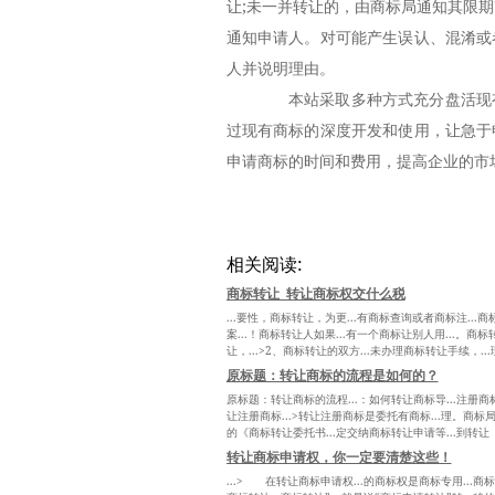
让;未一并转让的，由商标局通知其限
通知申请人。对可能产生误认、混淆或
人并说明理由。
本站采取多种方式充分盘活现有
过现有商标的深度开发和使用，让急于
申请商标的时间和费用，提高企业的市
相关阅读:
商标转让_转让商标权交什么税
...要性，商标转让，为更...有商标查询或者商标注...
案...！商标转让人如果...有一个商标让别人用...。商
让，...>2、商标转让的双方...未办理商标转让手续，..
原标题：转让商标的流程是如何的？
原标题：转让商标的流程...：如何转让商标导...注册商
让注册商标...>转让注册商标是委托有商标...理。商标局
的《商标转让委托书...定交纳商标转让申请等...到转让
转让商标申请权，你一定要清楚这些！
...> 在转让商标申请权...的商标权是商标专用...商