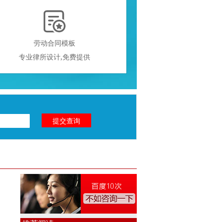

劳动合同模板
专业律所设计,免费提供