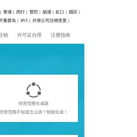
青浦
闵行
普陀
杨浦
虹口
园区
|
|
|
|
|
|
|
开曼群岛
BVI
外资公司注销变更
|
|
|
注销
许可证办理
注册指南

经营范围生成器
经营范围不知道怎么填？智能生成！