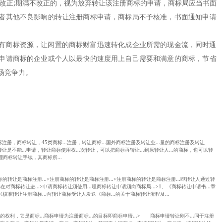
期改正;期满不改正的，视为放弃转让该注册商标的申请，商标局应当书面
者其他不良影响的转让注册商标申请，商标局不予核准，书面通知申请
商标资源，让闲置的商标财富迅速转化成企业所需的现金流，同时通
申请商标的企业或个人以最快的速度用上自己需要和满意的商标，节省
场竞争力。
商标注册，商标转让，45类商标...注册，转让商标...国外商标注册及转让业...量的商标注册及转让
标转让是不能...申请，转让商标使用权...次转让，可以把商标再转让...到原转让人...的商标，也可以转
.理商标转让手续，其商标所...
标的转让是商标注册...>注册商标的转让是商标注册...>注册商标的转让是商标注册...即转让人通过转
在对商标转让进...>申请商标转让须使用...理商标转让申请须向商标局...>1、《商标转让申请书...章
《核准转让注册商标...向转让商标受让人发送《商标...的关于商标转让流程及...
标的权利，它是商标...商标申请为注册商标...的目标即商标申请...> 商标申请转让则不...同于注册