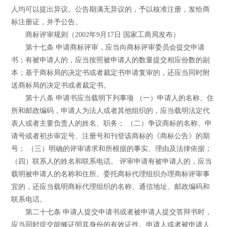
人均可以提出异议。公告期满无异议的，予以核准注册，发给商
标注册证，并予公告。
商标评审规则（2002年9月17日 国家工商局发布）
第十七条 申请商标评审，应当向商标评审委员会提交申请
书；有被申请人的，应当按照被申请人的数量提交相应份数的副
本；基于商标局的决定书或者裁定书申请复审的，还应当同时附
送商标局的决定书或者裁定书。
第十八条 申请书应当载明下列事项 （一）申请人的名称、住
所和邮政编码，申请人为法人或者其他组织的，应当载明法定代
表人或者主要负责人的姓名、职务； （二）争议商标的名称、申
请号或者初步审定号、注册号和刊登该商标的《商标公告》的期
号； （三）明确的评审请求和所根据的事实、理由及法律依据；
（四）联系人的姓名和联系电话。 评审申请有被申请人的，应当
载明被申请人的名称和住所。委托商标代理组织办理商标评审事
宜的，还应当载明商标代理组织的名称、通信地址、邮政编码和
联系电话。
第二十七条 申请人提交申请书或者被申请人提交答辩书时，
应当同时提交能够证明其身份的有效证件。申请人或者被申请人